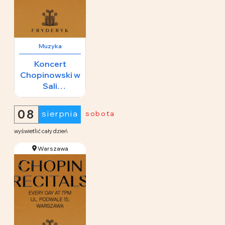
Muzyka
Koncert
Chopinowski w
Sali
Koncertowej
65 zł
Fryderyk
08
sierpnia
sobota
wyświetlić cały dzień
Warszawa