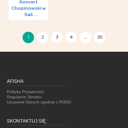
Koncert
Chopinowski w
Sali
Koncertowej
65 zł
Fryderyk
1
2
3
4
...
30
AFISHA
Polityka Prywatności
Regulamin Serwisu
Usuwanie Danych zgodnie z RODO
SKONTAKTUJ SIĘ