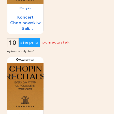
Muzyka
Koncert
Chopinowski w
Sali
Koncertowej
65 zł
Fryderyk
10
sierpnia
poniedziałek
wyświetlić cały dzień
Warszawa