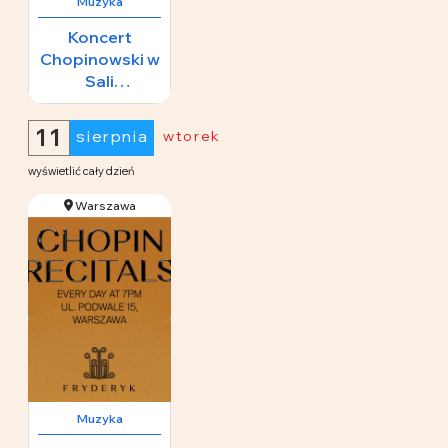
Muzyka
Koncert
Chopinowski w
Sali
Koncertowej
65 zł
Fryderyk
11
sierpnia
wtorek
wyświetlić cały dzień
Warszawa
Muzyka