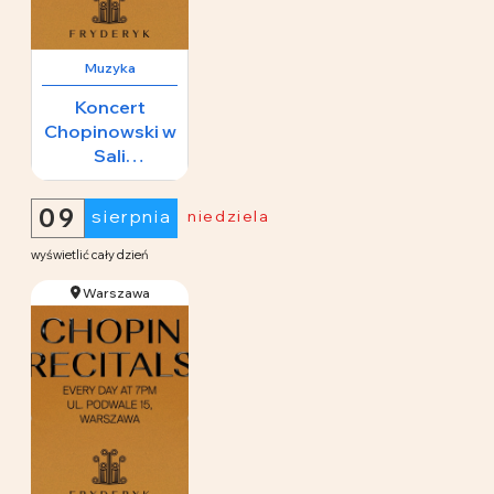
Muzyka
Koncert
Chopinowski w
Sali
Koncertowej
65 zł
Fryderyk
09
sierpnia
niedziela
wyświetlić cały dzień
Warszawa