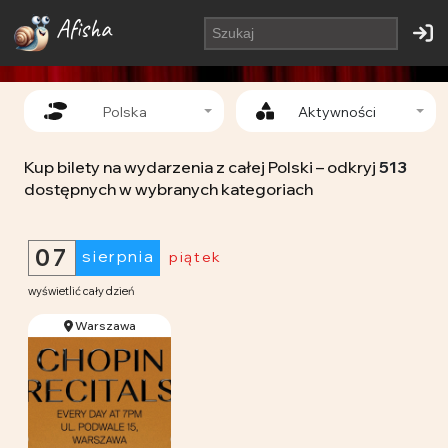
Afisha
Polska
Aktywności
Kup bilety na wydarzenia z całej Polski – odkryj
513
dostępnych w wybranych kategoriach
07
sierpnia
piątek
wyświetlić cały dzień
Warszawa