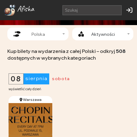
Afisha
Polska
Aktywności
Kup bilety na wydarzenia z całej Polski – odkryj
508
dostępnych w wybranych kategoriach
08
sierpnia
sobota
wyświetlić cały dzień
Warszawa