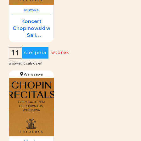
Muzyka
Koncert
Chopinowski w
Sali
Koncertowej
65 zł
Fryderyk
11
sierpnia
wtorek
wyświetlić cały dzień
Warszawa