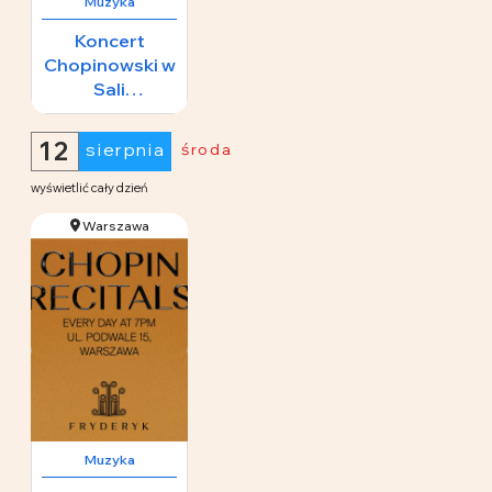
Muzyka
Koncert
Chopinowski w
Sali
Koncertowej
65 zł
Fryderyk
12
sierpnia
środa
wyświetlić cały dzień
Warszawa
Muzyka