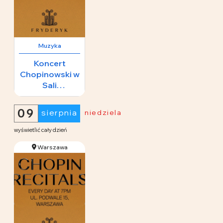
Muzyka
Koncert
Chopinowski w
Sali
Koncertowej
65 zł
Fryderyk
09
sierpnia
niedziela
wyświetlić cały dzień
Warszawa