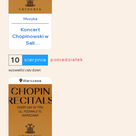
Muzyka
Koncert
Chopinowski w
Sali
Koncertowej
65 zł
Fryderyk
10
sierpnia
poniedziałek
wyświetlić cały dzień
Warszawa