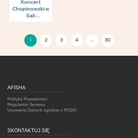
Koncert
Chopinowski w
Sali
Koncertowej
65 zł
Fryderyk
1
2
3
4
...
30
AFISHA
Polityka Prywatności
Regulamin Serwisu
Usuwanie Danych zgodnie z RODO
SKONTAKTUJ SIĘ