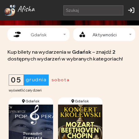
Afisha
Gdańsk
Aktywności
Kup bilety na wydarzenia w
Gdańsk
– znajdź
2
dostępnych wydarzeń w wybranych kategoriach!
05
grudnia
sobota
wyświetlić cały dzień
Gdańsk
Gdańsk