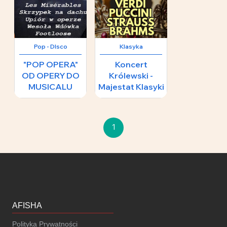
Pop - DIsco
Klasyka
"POP OPERA"
Koncert
OD OPERY DO
Królewski -
MUSICALU
Majestat Klasyki
89 zł
1
AFISHA
Polityka Prywatności