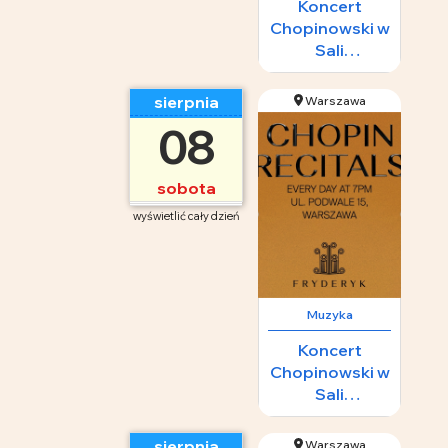
Koncert
Chopinowski w
Sali
Koncertowej
Fryderyk
sierpnia
Warszawa
08
sobota
wyświetlić cały dzień
Muzyka
Koncert
Chopinowski w
Sali
Koncertowej
Fryderyk
sierpnia
Warszawa