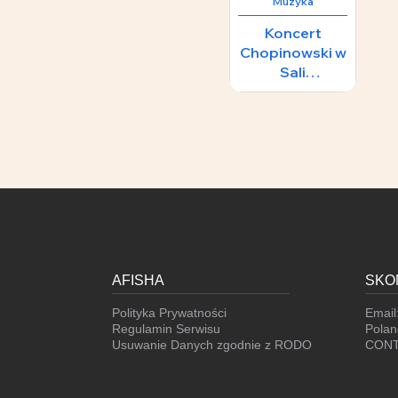
Muzyka
Koncert
Chopinowski w
Sali
Koncertowej
Fryderyk
AFISHA
SKO
Polityka Prywatności
Email
Regulamin Serwisu
Polan
Usuwanie Danych zgodnie z RODO
CONT