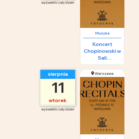
wyświetlić cały dzień
Muzyka
Koncert
Chopinowski w
Sali
Koncertowej
Fryderyk
sierpnia
Warszawa
11
wtorek
wyświetlić cały dzień