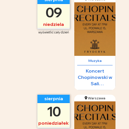
09
niedziela
wyświetlić cały dzień
Muzyka
Koncert
Chopinowski w
Sali
Koncertowej
Fryderyk
sierpnia
Warszawa
10
poniedziałek