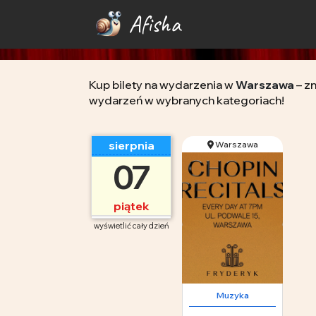
Afisha
Kup bilety na wydarzenia w
Warszawa
– z
wydarzeń w wybranych kategoriach!
sierpnia
Warszawa
07
piątek
wyświetlić cały dzień
Muzyka