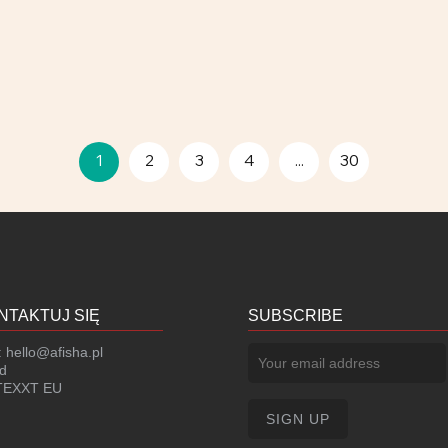
65 zł
1
2
3
4
...
30
NTAKTUJ SIĘ
SUBSCRIBE
:
hello@afisha.pl
d
EXXT EU