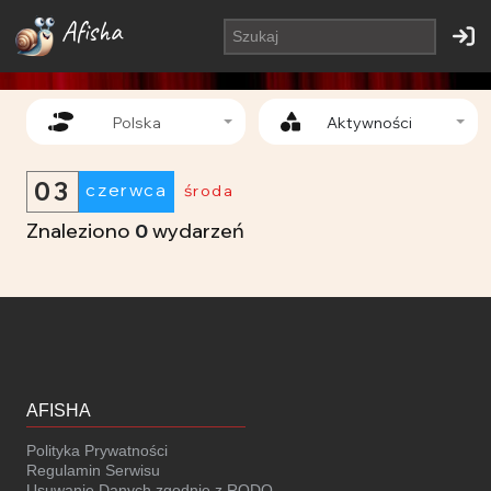
Afisha
Polska
Aktywności
03
czerwca
środa
Znaleziono
0
wydarzeń
AFISHA
Polityka Prywatności
Regulamin Serwisu
Usuwanie Danych zgodnie z RODO