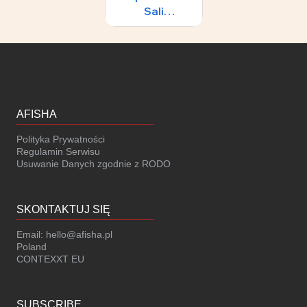
Sali
Koncertowej
65
Fryderyk
AFISHA
Polityka Prywatności
Regulamin Serwisu
Usuwanie Danych zgodnie z RODO
SKONTAKTUJ SIĘ
Email:
hello@afisha.pl
Poland
CONTEXXT EU
SUBSCRIBE