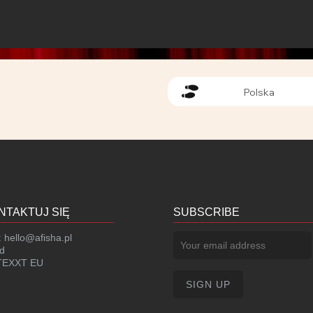
Polska
NTAKTUJ SIĘ
SUBSCRIBE
:
hello@afisha.pl
d
EXXT EU