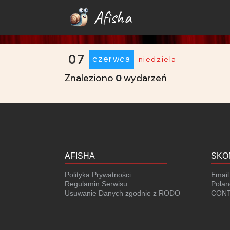
Afisha
07
czerwca
niedziela
Znaleziono
0
wydarzeń
AFISHA
SKO
Polityka Prywatności
Email
Regulamin Serwisu
Polan
Usuwanie Danych zgodnie z RODO
CONT