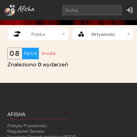
Afisha
Polska
Aktywności
08
lipca
środa
Znaleziono
0
wydarzeń
AFISHA
Polityka Prywatności
Regulamin Serwisu
Usuwanie Danych zgodnie z RODO