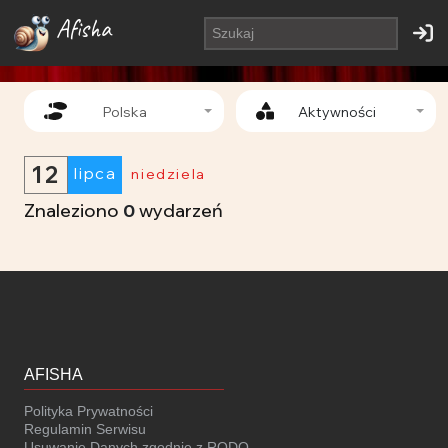
Afisha
Polska
Aktywności
12
lipca
niedziela
Znaleziono
0
wydarzeń
AFISHA
Polityka Prywatności
Regulamin Serwisu
Usuwanie Danych zgodnie z RODO