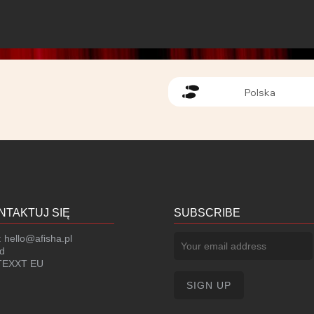
Polska
NTAKTUJ SIĘ
SUBSCRIBE
:
hello@afisha.pl
d
EXXT EU