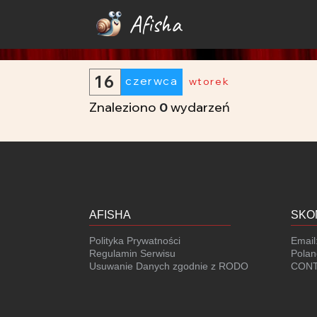
Afisha
16
czerwca
wtorek
Znaleziono
0
wydarzeń
AFISHA
SKO
Polityka Prywatności
Email
Regulamin Serwisu
Polan
Usuwanie Danych zgodnie z RODO
CONT