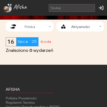
Afisha
Polska
Aktywności
16
lipca `25
środa
Znaleziono
0
wydarzeń
AFISHA
Polityka Prywatności
Regulamin Serwisu
Usuwanie Danych zgodnie z RODO