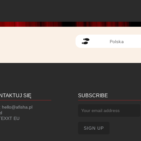
Polska
NTAKTUJ SIĘ
SUBSCRIBE
:
hello@afisha.pl
d
EXXT EU