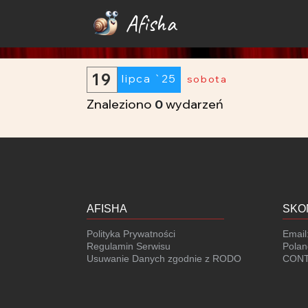
Afisha
19
lipca `25
sobota
Znaleziono
0
wydarzeń
AFISHA
SKO
Polityka Prywatności
Email
Regulamin Serwisu
Polan
Usuwanie Danych zgodnie z RODO
CONT