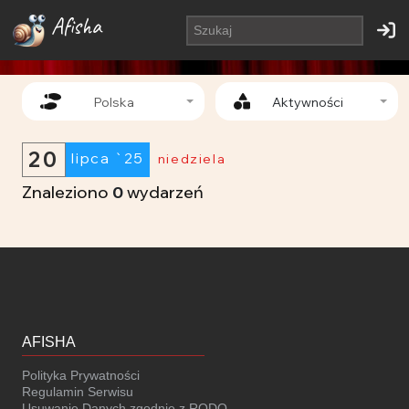
Afisha
Polska
Aktywności
20
lipca `25
niedziela
Znaleziono
0
wydarzeń
AFISHA
Polityka Prywatności
Regulamin Serwisu
Usuwanie Danych zgodnie z RODO