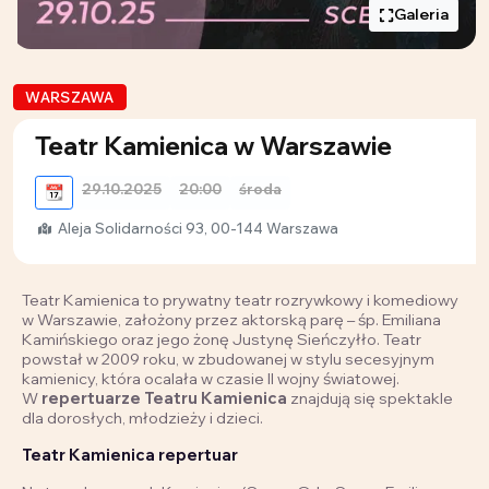
Galeria
WARSZAWA
Teatr Kamienica w Warszawie
29.10.2025
20:00
środa
📆
Aleja Solidarności 93, 00-144 Warszawa
Teatr Kamienica to prywatny teatr rozrywkowy i komediowy
w Warszawie, założony przez aktorską parę – śp. Emiliana
Kamińskiego oraz jego żonę Justynę Sieńczyłło. Teatr
powstał w 2009 roku, w zbudowanej w stylu secesyjnym
kamienicy, która ocalała w czasie II wojny światowej.
W
repertuarze Teatru Kamienica
znajdują się spektakle
dla dorosłych, młodzieży i dzieci.
Teatr Kamienica repertuar