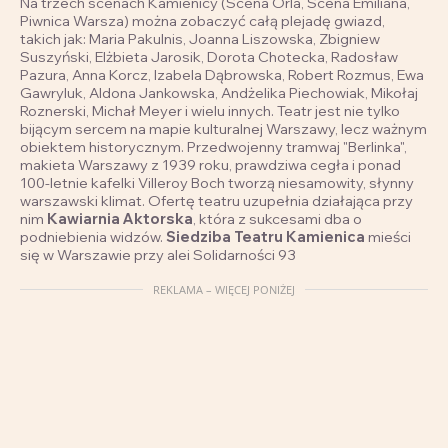
Na trzech scenach Kamienicy (Scena Orla, Scena Emiliana,
Piwnica Warsza) można zobaczyć całą plejadę gwiazd,
takich jak: Maria Pakulnis, Joanna Liszowska, Zbigniew
Suszyński, Elżbieta Jarosik, Dorota Chotecka, Radosław
Pazura, Anna Korcz, Izabela Dąbrowska, Robert Rozmus, Ewa
Gawryluk, Aldona Jankowska, Andżelika Piechowiak, Mikołaj
Roznerski, Michał Meyer i wielu innych. Teatr jest nie tylko
bijącym sercem na mapie kulturalnej Warszawy, lecz ważnym
obiektem historycznym. Przedwojenny tramwaj "Berlinka",
makieta Warszawy z 1939 roku, prawdziwa cegła i ponad
100-letnie kafelki Villeroy Boch tworzą niesamowity, słynny
warszawski klimat. Ofertę teatru uzupełnia działająca przy
nim
Kawiarnia Aktorska
, która z sukcesami dba o
podniebienia widzów.
Siedziba Teatru Kamienica
mieści
się w Warszawie przy alei Solidarności 93
REKLAMA – WIĘCEJ PONIŻEJ