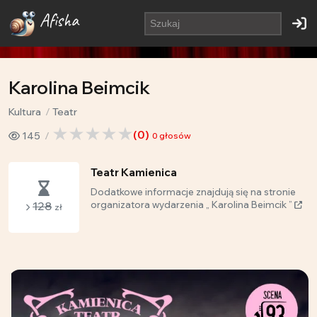
Afisha
Karolina Beimcik
Kultura
Teatr
(
0
)
145
0
głosów
Teatr Kamienica
Dodatkowe informacje znajdują się na stronie
128
organizatora wydarzenia „ Karolina Beimcik ”
zł