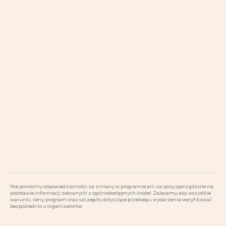
Nie ponosimy odpowiedzialności za zmiany w programie ani za opisy sporządzone na
podstawie informacji zebranych z ogólnodostępnych źródeł. Zalecamy, aby wszystkie
warunki, ceny, program oraz szczegóły dotyczące przebiegu wydarzenia weryfikować
bezpośrednio u organizatorów.