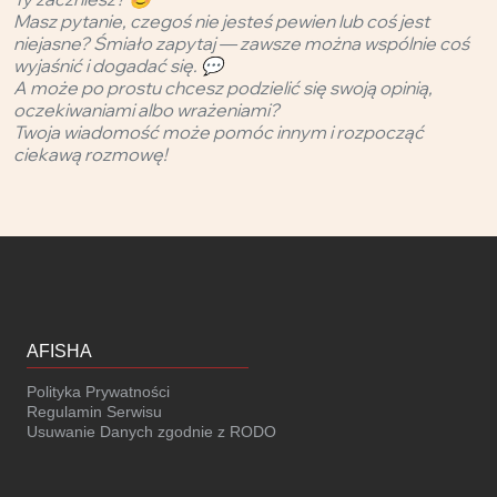
Masz pytanie, czegoś nie jesteś pewien lub coś jest
niejasne? Śmiało zapytaj — zawsze można wspólnie coś
wyjaśnić i dogadać się. 💬
A może po prostu chcesz podzielić się swoją opinią,
oczekiwaniami albo wrażeniami?
Twoja wiadomość może pomóc innym i rozpocząć
ciekawą rozmowę!
AFISHA
Polityka Prywatności
Regulamin Serwisu
Usuwanie Danych zgodnie z RODO