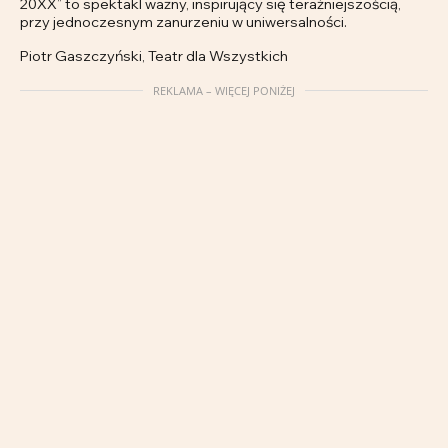
20XX” to spektakl ważny, inspirujący się teraźniejszością,
przy jednoczesnym zanurzeniu w uniwersalności.
Piotr Gaszczyński, Teatr dla Wszystkich
REKLAMA – WIĘCEJ PONIŻEJ