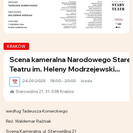
KRAKÓW
Scena kameralna Narodowego Stare
Teatru im. Heleny Modrzejewski...
24.09.2025
18:00 - 20:00
środa
📆
Starowiślna 21, 31-038 Kraków
według Tadeusza Konwickiego
Reż. Waldemar Raźniak
Scena Kameralna, ul. Starowiślna 21