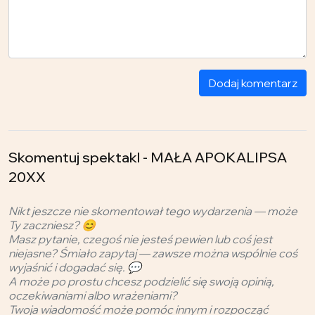
Dodaj komentarz
Skomentuj spektakl - MAŁA APOKALIPSA
20XX
Nikt jeszcze nie skomentował tego wydarzenia — może
Ty zaczniesz? 😊
Masz pytanie, czegoś nie jesteś pewien lub coś jest
niejasne? Śmiało zapytaj — zawsze można wspólnie coś
wyjaśnić i dogadać się. 💬
A może po prostu chcesz podzielić się swoją opinią,
oczekiwaniami albo wrażeniami?
Twoja wiadomość może pomóc innym i rozpocząć