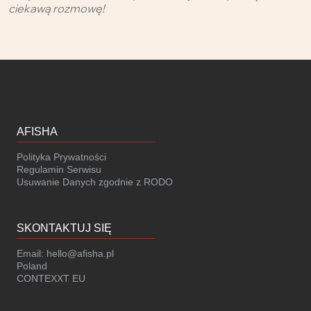
ciekawą rozmowę!
AFISHA
Polityka Prywatności
Regulamin Serwisu
Usuwanie Danych zgodnie z RODO
SKONTAKTUJ SIĘ
Email:
hello@afisha.pl
Poland
CONTEXXT EU