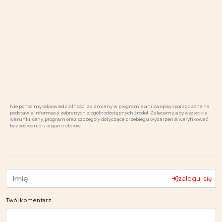
Nie ponosimy odpowiedzialności za zmiany w programie ani za opisy sporządzone na
podstawie informacji zebranych z ogólnodostępnych źródeł. Zalecamy, aby wszystkie
warunki, ceny, program oraz szczegóły dotyczące przebiegu wydarzenia weryfikować
bezpośrednio u organizatorów.
zaloguj się
Twój komentarz