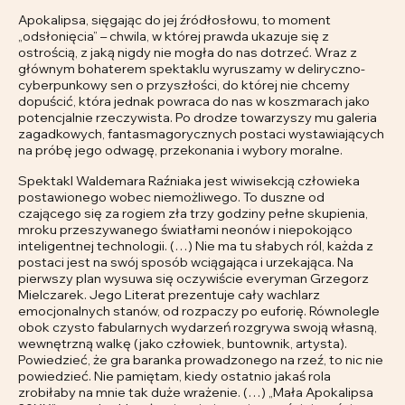
Apokalipsa, sięgając do jej źródłosłowu, to moment
„odsłonięcia” – chwila, w której prawda ukazuje się z
ostrością, z jaką nigdy nie mogła do nas dotrzeć. Wraz z
głównym bohaterem spektaklu wyruszamy w deliryczno-
cyberpunkowy sen o przyszłości, do której nie chcemy
dopuścić, która jednak powraca do nas w koszmarach jako
potencjalnie rzeczywista. Po drodze towarzyszy mu galeria
zagadkowych, fantasmagorycznych postaci wystawiających
na próbę jego odwagę, przekonania i wybory moralne.
Spektakl Waldemara Raźniaka jest wiwisekcją człowieka
postawionego wobec niemożliwego. To duszne od
czającego się za rogiem zła trzy godziny pełne skupienia,
mroku przeszywanego światłami neonów i niepokojąco
inteligentnej technologii. (…) Nie ma tu słabych ról, każda z
postaci jest na swój sposób wciągająca i urzekająca. Na
pierwszy plan wysuwa się oczywiście everyman Grzegorz
Mielczarek. Jego Literat prezentuje cały wachlarz
emocjonalnych stanów, od rozpaczy po euforię. Równolegle
obok czysto fabularnych wydarzeń rozgrywa swoją własną,
wewnętrzną walkę (jako człowiek, buntownik, artysta).
Powiedzieć, że gra baranka prowadzonego na rzeź, to nic nie
powiedzieć. Nie pamiętam, kiedy ostatnio jakaś rola
zrobiłaby na mnie tak duże wrażenie. (…) „Mała Apokalipsa