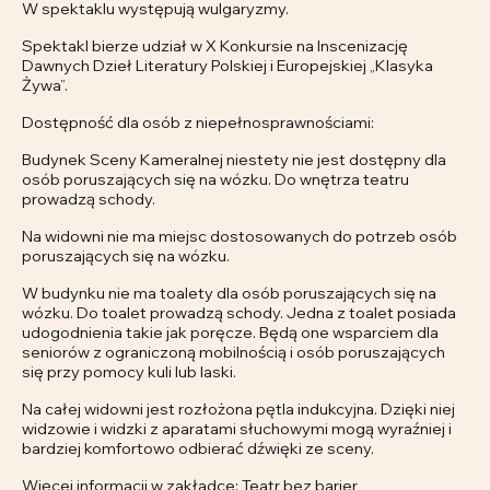
W spektaklu występują wulgaryzmy.
Spektakl bierze udział w X Konkursie na Inscenizację
Dawnych Dzieł Literatury Polskiej i Europejskiej „Klasyka
Żywa”.
Dostępność dla osób z niepełnosprawnościami:
Budynek Sceny Kameralnej niestety nie jest dostępny dla
osób poruszających się na wózku. Do wnętrza teatru
prowadzą schody.
Na widowni nie ma miejsc dostosowanych do potrzeb osób
poruszających się na wózku.
W budynku nie ma toalety dla osób poruszających się na
wózku. Do toalet prowadzą schody. Jedna z toalet posiada
udogodnienia takie jak poręcze. Będą one wsparciem dla
seniorów z ograniczoną mobilnością i osób poruszających
się przy pomocy kuli lub laski.
Na całej widowni jest rozłożona pętla indukcyjna. Dzięki niej
widzowie i widzki z aparatami słuchowymi mogą wyraźniej i
bardziej komfortowo odbierać dźwięki ze sceny.
Więcej informacji w zakładce: Teatr bez barier