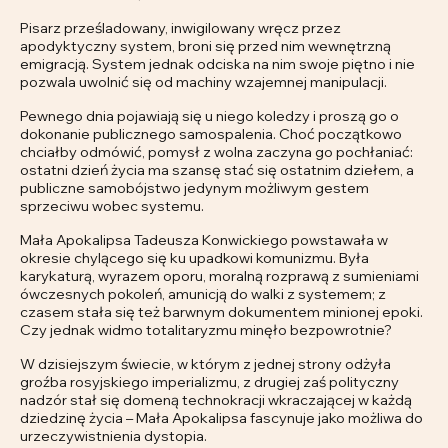
Pisarz prześladowany, inwigilowany wręcz przez
apodyktyczny system, broni się przed nim wewnętrzną
emigracją. System jednak odciska na nim swoje piętno i nie
pozwala uwolnić się od machiny wzajemnej manipulacji.
Pewnego dnia pojawiają się u niego koledzy i proszą go o
dokonanie publicznego samospalenia. Choć początkowo
chciałby odmówić, pomysł z wolna zaczyna go pochłaniać:
ostatni dzień życia ma szansę stać się ostatnim dziełem, a
publiczne samobójstwo jedynym możliwym gestem
sprzeciwu wobec systemu.
Mała Apokalipsa Tadeusza Konwickiego powstawała w
okresie chylącego się ku upadkowi komunizmu. Była
karykaturą, wyrazem oporu, moralną rozprawą z sumieniami
ówczesnych pokoleń, amunicją do walki z systemem; z
czasem stała się też barwnym dokumentem minionej epoki.
Czy jednak widmo totalitaryzmu minęło bezpowrotnie?
W dzisiejszym świecie, w którym z jednej strony odżyła
groźba rosyjskiego imperializmu, z drugiej zaś polityczny
nadzór stał się domeną technokracji wkraczającej w każdą
dziedzinę życia – Mała Apokalipsa fascynuje jako możliwa do
urzeczywistnienia dystopia.