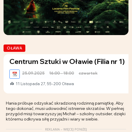
OŁAWA
Centrum Sztuki w Oławie (Filia nr 1)
25.09.2025
16:00 - 18:00
czwartek
📆
11 Listopada 27, 55-200 Oława
Hania próbuje odzyskać skradzioną rodzinną pamiątkę. Aby
tego dokonać, musi udowodnić istnienie skrzatów. W pełnej
przygód misji towarzyszy jej Michał – szkolny outsider, dzięki
któremu odkrywa siłę przyjaźni i wiary w siebie.
REKLAMA – WIĘCEJ PONIŻEJ