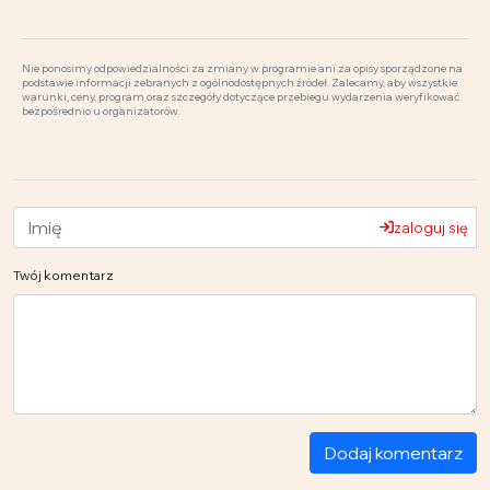
Nie ponosimy odpowiedzialności za zmiany w programie ani za opisy sporządzone na
podstawie informacji zebranych z ogólnodostępnych źródeł. Zalecamy, aby wszystkie
warunki, ceny, program oraz szczegóły dotyczące przebiegu wydarzenia weryfikować
bezpośrednio u organizatorów.
zaloguj się
Twój komentarz
Dodaj komentarz