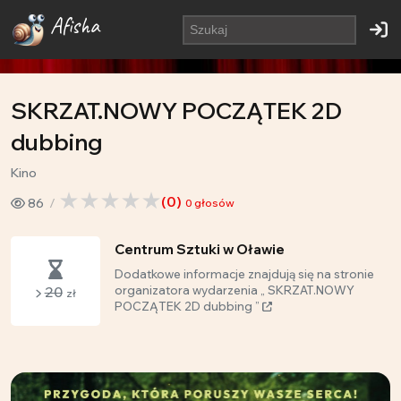
Afisha
SKRZAT.NOWY POCZĄTEK 2D
dubbing
Kino
(
0
)
86
0
głosów
Centrum Sztuki w Oławie
Dodatkowe informacje znajdują się na stronie
20
organizatora wydarzenia „ SKRZAT.NOWY
zł
POCZĄTEK 2D dubbing ”