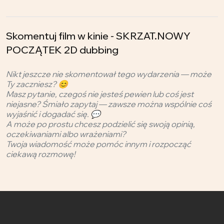
Skomentuj film w kinie - SKRZAT.NOWY
POCZĄTEK 2D dubbing
Nikt jeszcze nie skomentował tego wydarzenia — może
Ty zaczniesz? 😊
Masz pytanie, czegoś nie jesteś pewien lub coś jest
niejasne? Śmiało zapytaj — zawsze można wspólnie coś
wyjaśnić i dogadać się. 💬
A może po prostu chcesz podzielić się swoją opinią,
oczekiwaniami albo wrażeniami?
Twoja wiadomość może pomóc innym i rozpocząć
ciekawą rozmowę!