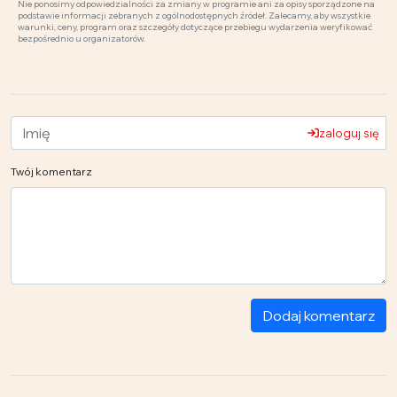
Nie ponosimy odpowiedzialności za zmiany w programie ani za opisy sporządzone na
podstawie informacji zebranych z ogólnodostępnych źródeł. Zalecamy, aby wszystkie
warunki, ceny, program oraz szczegóły dotyczące przebiegu wydarzenia weryfikować
bezpośrednio u organizatorów.
zaloguj się
Twój komentarz
Dodaj komentarz