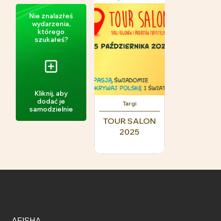
Nie znalazłeś
wydarzenia,
którego
szukałeś?
Kliknij, aby
dodać je
Targi
samodzielnie
TOUR SALON
2025
AFISHA