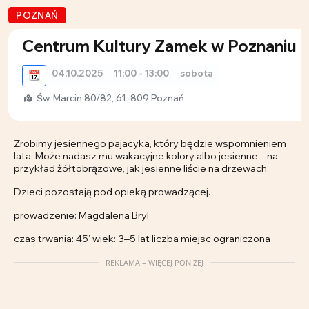
POZNAŃ
Centrum Kultury Zamek w Poznaniu
04.10.2025
11:00 - 13:00
sobota
📆
Św. Marcin 80/82, 61-809 Poznań
Zrobimy jesiennego pajacyka, który będzie wspomnieniem
lata. Może nadasz mu wakacyjne kolory albo jesienne – na
przykład żółtobrązowe, jak jesienne liście na drzewach.
Dzieci pozostają pod opieką prowadzącej.
prowadzenie: Magdalena Bryl
czas trwania: 45’ wiek: 3‒5 lat liczba miejsc ograniczona
REKLAMA – WIĘCEJ PONIŻEJ