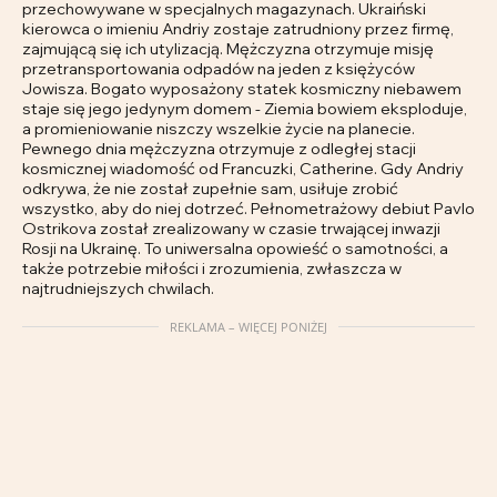
przechowywane w specjalnych magazynach. Ukraiński
kierowca o imieniu Andriy zostaje zatrudniony przez firmę,
zajmującą się ich utylizacją. Mężczyzna otrzymuje misję
przetransportowania odpadów na jeden z księżyców
Jowisza. Bogato wyposażony statek kosmiczny niebawem
staje się jego jedynym domem - Ziemia bowiem eksploduje,
a promieniowanie niszczy wszelkie życie na planecie.
Pewnego dnia mężczyzna otrzymuje z odległej stacji
kosmicznej wiadomość od Francuzki, Catherine. Gdy Andriy
odkrywa, że nie został zupełnie sam, usiłuje zrobić
wszystko, aby do niej dotrzeć. Pełnometrażowy debiut Pavlo
Ostrikova został zrealizowany w czasie trwającej inwazji
Rosji na Ukrainę. To uniwersalna opowieść o samotności, a
także potrzebie miłości i zrozumienia, zwłaszcza w
najtrudniejszych chwilach.
REKLAMA – WIĘCEJ PONIŻEJ