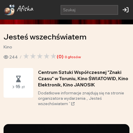
Afisha
Jesteś wszechświatem
Kino
(
0
)
244
0
głosów
Centrum Sztuki Współczesnej "Znaki
Czasu" w Toruniu, Kino ŚWIATOWID, Kino
Elektronik, Kino JANOSIK
15
zł
Dodatkowe informacje znajdują się na stronie
organizatora wydarzenia „ Jesteś
wszechświatem ”