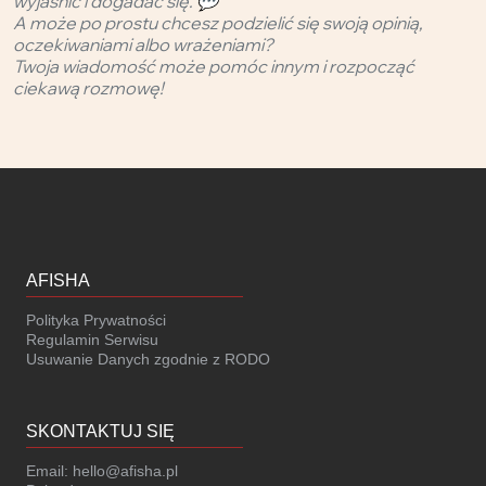
wyjaśnić i dogadać się. 💬
A może po prostu chcesz podzielić się swoją opinią,
oczekiwaniami albo wrażeniami?
Twoja wiadomość może pomóc innym i rozpocząć
ciekawą rozmowę!
AFISHA
Polityka Prywatności
Regulamin Serwisu
Usuwanie Danych zgodnie z RODO
SKONTAKTUJ SIĘ
Email:
hello@afisha.pl