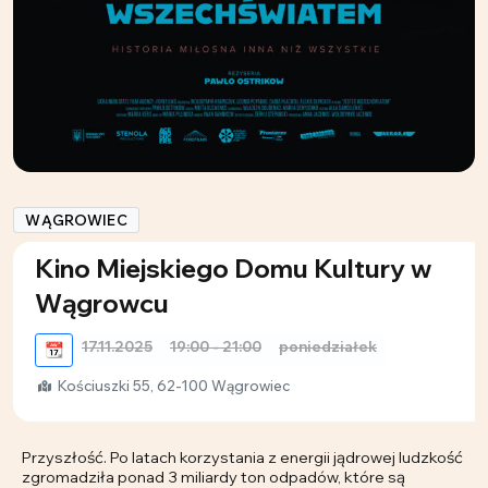
WĄGROWIEC
Kino Miejskiego Domu Kultury w
Wągrowcu
17.11.2025
19:00 - 21:00
poniedziałek
📆
Kościuszki 55, 62-100 Wągrowiec
Przyszłość. Po latach korzystania z energii jądrowej ludzkość
zgromadziła ponad 3 miliardy ton odpadów, które są