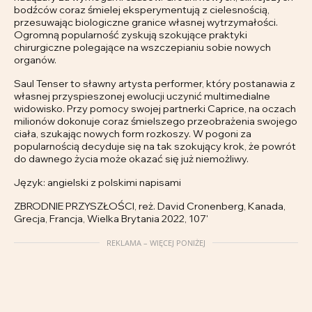
bodźców coraz śmielej eksperymentują z cielesnością,
przesuwając biologiczne granice własnej wytrzymałości.
Ogromną popularność zyskują szokujące praktyki
chirurgiczne polegające na wszczepianiu sobie nowych
organów.
Saul Tenser to sławny artysta performer, który postanawia z
własnej przyspieszonej ewolucji uczynić multimedialne
widowisko. Przy pomocy swojej partnerki Caprice, na oczach
milionów dokonuje coraz śmielszego przeobrażenia swojego
ciała, szukając nowych form rozkoszy. W pogoni za
popularnością decyduje się na tak szokujący krok, że powrót
do dawnego życia może okazać się już niemożliwy.
Język: angielski z polskimi napisami
ZBRODNIE PRZYSZŁOŚCI, reż. David Cronenberg, Kanada,
Grecja, Francja, Wielka Brytania 2022, 107'
REKLAMA – WIĘCEJ PONIŻEJ