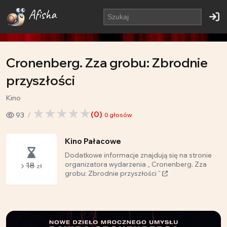
Afisha
Cronenberg. Zza grobu: Zbrodnie
przyszłości
Kino
(
0
)
93
0
głosów
Kino Pałacowe
Dodatkowe informacje znajdują się na stronie
18
organizatora wydarzenia „ Cronenberg. Zza
zł
grobu: Zbrodnie przyszłości ”