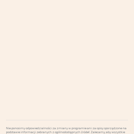
Nie ponosimy odpowiedzialności za zmiany w programie ani za opisy sporządzone na
podstawie informacji zebranych z ogólnodostępnych źródeł. Zalecamy, aby wszystkie