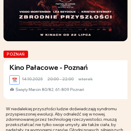
POZNAŃ
Kino Pałacowe - Poznań
14.10.2025
20:00 - 22:00
wtorek
📆
Święty Marcin 80/82, 61-809 Poznań
W niedalekiej przyszłości ludzie doświadczają syndromu
przyspieszonej ewolucji. Aby odnaleźć się w nowej,
zdominowanej przez technologię rzeczywistości, muszą
przekształcać nie tylko swoje umysły, ale także ciała, by
nadążały za wymogami czasów. Głodni nowych, silniejszych