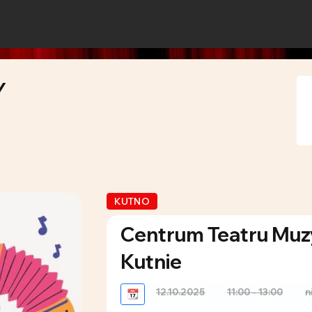
Y
KUTNO
Centrum Teatru Muzy
Kutnie
12.10.2025
11:00 - 13:00
n
📆