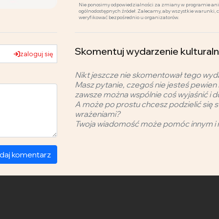
Nie ponosimy odpowiedzialności za zmiany w programie ani 
ogólnodostępnych źródeł. Zalecamy, aby wszystkie warunki, 
weryfikować bezpośrednio u organizatorów.
Skomentuj wydarzenie kultur
zaloguj się
Nikt jeszcze nie skomentował tego wyd
Masz pytanie, czegoś nie jesteś pewien 
zawsze można wspólnie coś wyjaśnić i d
A może po prostu chcesz podzielić się s
wrażeniami?
Twoja wiadomość może pomóc innym i 
daj komentarz