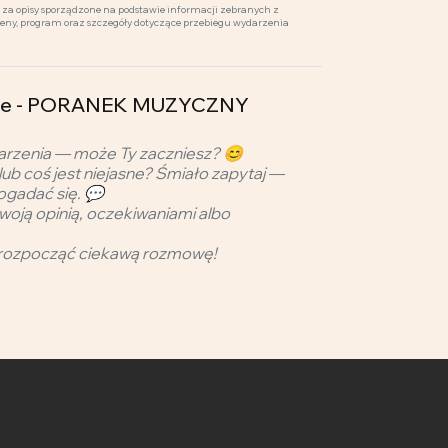
za opisy sporządzone na podstawie informacji zebranych z
ceny, program oraz szczegóły dotyczące przebiegu wydarzenia
alne - PORANEK MUZYCZNY
arzenia — może Ty zaczniesz? 😊
lub coś jest niejasne? Śmiało zapytaj —
ogadać się. 💬
woją opinią, oczekiwaniami albo
rozpocząć ciekawą rozmowę!