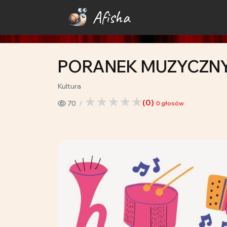
Afisha
PORANEK MUZYCZN
Kultura
(
0
)
70
0
głosów