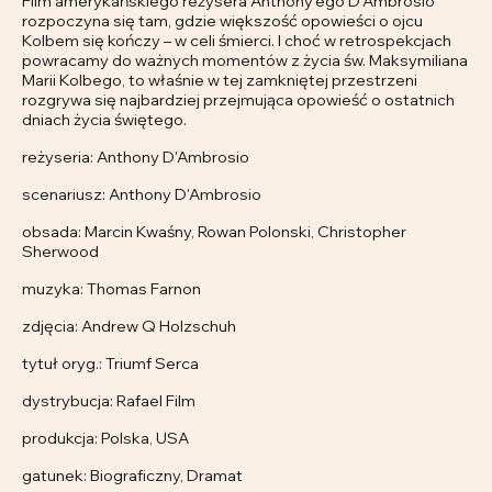
Film amerykańskiego reżysera Anthony’ego D’Ambrosio
rozpoczyna się tam, gdzie większość opowieści o ojcu
Kolbem się kończy – w celi śmierci. I choć w retrospekcjach
powracamy do ważnych momentów z życia św. Maksymiliana
Marii Kolbego, to właśnie w tej zamkniętej przestrzeni
rozgrywa się najbardziej przejmująca opowieść o ostatnich
dniach życia świętego.
reżyseria: Anthony D'Ambrosio
scenariusz: Anthony D'Ambrosio
obsada: Marcin Kwaśny, Rowan Polonski, Christopher
Sherwood
muzyka: Thomas Farnon
zdjęcia: Andrew Q Holzschuh
tytuł oryg.: Triumf Serca
dystrybucja: Rafael Film
produkcja: Polska, USA
gatunek: Biograficzny, Dramat