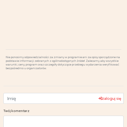
Nie ponosimy odpowiedzialności za zmiany w programie ani za opisy sporządzone na
podstawie informacji zebranych z ogólnodostępnych źródeł. Zalecamy, aby wszystkie
warunki, ceny, program oraz szczegóły dotyczące przebiegu wydarzenia weryfikować
bezpośrednio u organizatorów.
zaloguj się
Twój komentarz