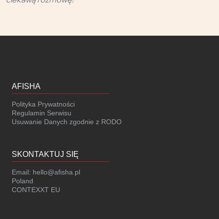
AFISHA
Polityka Prywatności
Regulamin Serwisu
Usuwanie Danych zgodnie z RODO
SKONTAKTUJ SIĘ
Email:
hello@afisha.pl
Poland
CONTEXXT EU