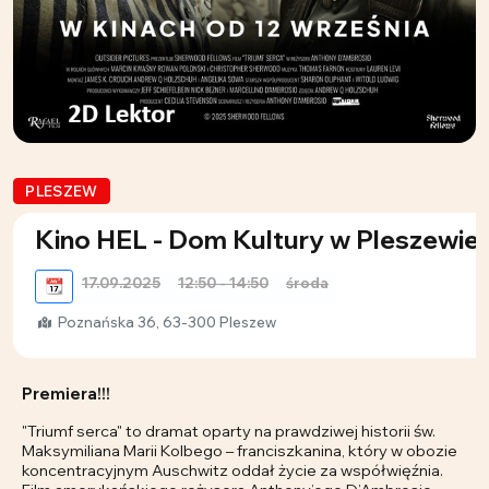
PLESZEW
Kino HEL - Dom Kultury w Pleszewie
17.09.2025
12:50 - 14:50
środa
📆
Poznańska 36, 63-300 Pleszew
Premiera!!!
"Triumf serca" to dramat oparty na prawdziwej historii św.
Maksymiliana Marii Kolbego – franciszkanina, który w obozie
koncentracyjnym Auschwitz oddał życie za współwięźnia.