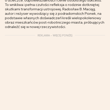
o ucieczce, odpowiedzialności i cenie osobistego sukcesu.
To wnikliwa i pełna czułości refleksja o rodzinie dotkniętej
skutkami transformacji ustrojowej. Radosław B. Maciąg,
autor i reżyser wywodzący się z podradomskich Pionek, na
podstawie własnych doświadczeń kreśli wielopokoleniowy
obraz mieszkańców post-robotniczego miasta, próbujących
odnaleźć się w nowej rzeczywistości.
REKLAMA – WIĘCEJ PONIŻEJ