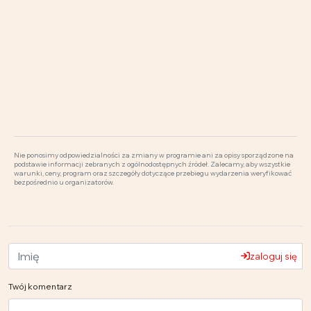
Nie ponosimy odpowiedzialności za zmiany w programie ani za opisy sporządzone na
podstawie informacji zebranych z ogólnodostępnych źródeł. Zalecamy, aby wszystkie
warunki, ceny, program oraz szczegóły dotyczące przebiegu wydarzenia weryfikować
bezpośrednio u organizatorów.
zaloguj się
Twój komentarz