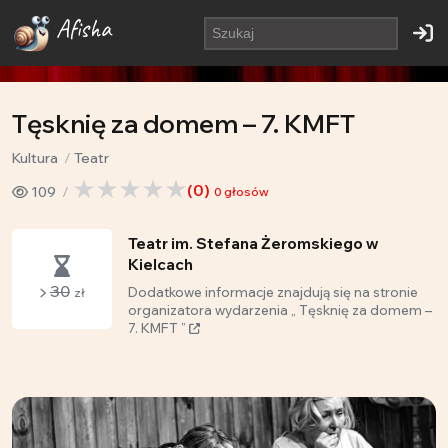
Afisha
Tęsknię za domem – 7. KMFT
Kultura
Teatr
(
0
)
109
0
głosów
Teatr im. Stefana Żeromskiego w
Kielcach
30
Dodatkowe informacje znajdują się na stronie
zł
organizatora wydarzenia „ Tęsknię za domem –
7. KMFT ”