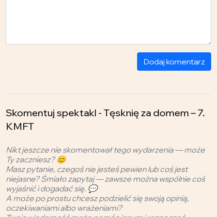
Dodaj komentarz
Skomentuj spektakl - Tęsknię za domem – 7.
KMFT
Nikt jeszcze nie skomentował tego wydarzenia — może
Ty zaczniesz? 😊
Masz pytanie, czegoś nie jesteś pewien lub coś jest
niejasne? Śmiało zapytaj — zawsze można wspólnie coś
wyjaśnić i dogadać się. 💬
A może po prostu chcesz podzielić się swoją opinią,
oczekiwaniami albo wrażeniami?