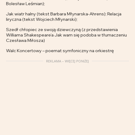
Bolesław Leśmian);
Jak wiatr halny (tekst Barbara Młynarska-Ahrens); Relacja
liryczna (tekst Wojciech Młynarski);
Szedł chłopiec ze swoją dziewczyną (z przedstawienia
Williama Shakespeare’a Jak wam się podoba w tłumaczeniu
Czesława Miłosza)
Walc Koncertowy – poemat symfoniczny na orkiestrę
REKLAMA – WIĘCEJ PONIŻEJ