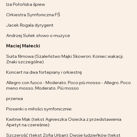
Iza Połońska śpiew
Orkiestra Symfoniczna FŚ
Jacek Rogala dyrygent
Andrzej Sułek słowo o muzyce
Maciej Małecki
Suita filmowa (Szaleństwo Majki Skowron, Koniec wakacji.
Znaki szczególne)
Koncert na dwa fortepiany i orkiestrę
Allegro con fuoco - Moderato. Poco più mosso - Allegro. Poco
meno mosso. Moderato. Più mosso
przerwa
Piosenki o miłości symfonicznie:
Kwitnie Mak (tekst Agnieszka Osiecka z przedstawienia
Apetyt na czereśnie);
Szczerość (tekst Zofia Urban); Dwoje ludzieńków (tekst