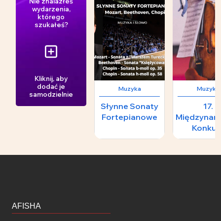
Nie znalazłeś
wydarzenia,
którego
szukałeś?
Kliknij, aby
dodać je
Muzyka
Muzyka
samodzielnie
Słynne Sonaty
17.
Fortepianowe
Międzynar
Konkur
Skrzypcowy
H.
Wieniawski
II Konce
Laureat
AFISHA