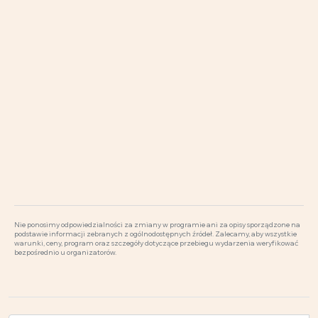
Nie ponosimy odpowiedzialności za zmiany w programie ani za opisy sporządzone na
podstawie informacji zebranych z ogólnodostępnych źródeł. Zalecamy, aby wszystkie
warunki, ceny, program oraz szczegóły dotyczące przebiegu wydarzenia weryfikować
bezpośrednio u organizatorów.