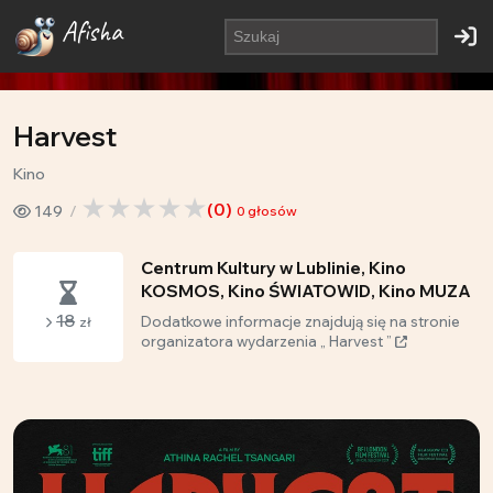
Afisha
Harvest
Kino
(
0
)
149
0
głosów
Centrum Kultury w Lublinie, Kino
KOSMOS, Kino ŚWIATOWID, Kino MUZA
18
Dodatkowe informacje znajdują się na stronie
zł
organizatora wydarzenia „ Harvest ”