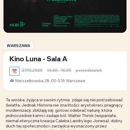
WARSZAWA
Kino Luna - Sala A
27.10.2025
14:30 - 16:30
poniedziałek
📆
Marszałkowska 28, 00-576 Warszawa
Ta wioska, żyjąca w swoim rytmie, zdaje się nie potrzebować
światła. Jednak Historia nie zna litości: arystokraci, pragnący
modernizacji, zbliżają się, gotowi odebrać naturę, która
jednocześnie karmi i zadaje ból. Walter Thirsk (wspaniała,
niemal eteryczna kreacja Caleba Landry'ego Jonesa), dobry
duch tej społeczności i zarządca wyznaczony przez