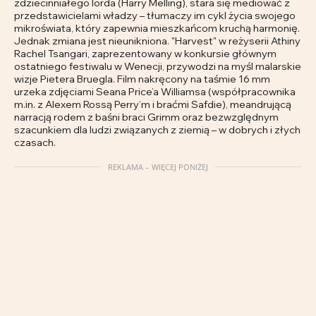
zdziecinniałego lorda (Harry Melling), stara się mediować z
przedstawicielami władzy – tłumaczy im cykl życia swojego
mikroświata, który zapewnia mieszkańcom kruchą harmonię.
Jednak zmiana jest nieunikniona. "Harvest" w reżyserii Athiny
Rachel Tsangari, zaprezentowany w konkursie głównym
ostatniego festiwalu w Wenecji, przywodzi na myśl malarskie
wizje Pietera Bruegla. Film nakręcony na taśmie 16 mm
urzeka zdjęciami Seana Price’a Williamsa (współpracownika
m.in. z Alexem Rossą Perry’m i braćmi Safdie), meandrującą
narracją rodem z baśni braci Grimm oraz bezwzględnym
szacunkiem dla ludzi związanych z ziemią – w dobrych i złych
czasach.
REKLAMA – WIĘCEJ PONIŻEJ