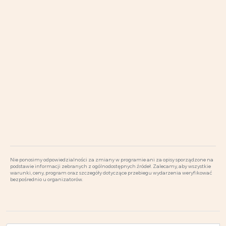
Nie ponosimy odpowiedzialności za zmiany w programie ani za opisy sporządzone na
podstawie informacji zebranych z ogólnodostępnych źródeł. Zalecamy, aby wszystkie
warunki, ceny, program oraz szczegóły dotyczące przebiegu wydarzenia weryfikować
bezpośrednio u organizatorów.