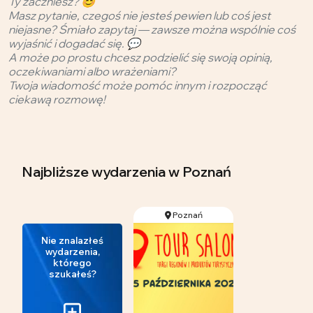
Ty zaczniesz? 😊
Masz pytanie, czegoś nie jesteś pewien lub coś jest
niejasne? Śmiało zapytaj — zawsze można wspólnie coś
wyjaśnić i dogadać się. 💬
A może po prostu chcesz podzielić się swoją opinią,
oczekiwaniami albo wrażeniami?
Twoja wiadomość może pomóc innym i rozpocząć
ciekawą rozmowę!
Najbliższe wydarzenia
w Poznań
Poznań
Nie znalazłeś
wydarzenia,
którego
szukałeś?