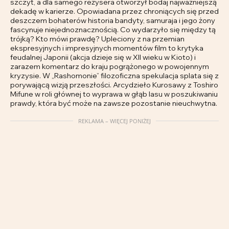
szczyt, a dla samego reżysera otworzył bodaj najważniejszą
dekadę w karierze. Opowiadana przez chroniących się przed
deszczem bohaterów historia bandyty, samuraja i jego żony
fascynuje niejednoznacznością. Co wydarzyło się między tą
trójką? Kto mówi prawdę? Upleciony z na przemian
ekspresyjnych i impresyjnych momentów film to krytyka
feudalnej Japonii (akcja dzieje się w XII wieku w Kioto) i
zarazem komentarz do kraju pogrążonego w powojennym
kryzysie. W „Rashomonie” filozoficzna spekulacja splata się z
porywającą wizją przeszłości. Arcydzieło Kurosawy z Toshiro
Mifune w roli głównej to wyprawa w głąb lasu w poszukiwaniu
prawdy, która być może na zawsze pozostanie nieuchwytna.
REKLAMA – WIĘCEJ PONIŻEJ