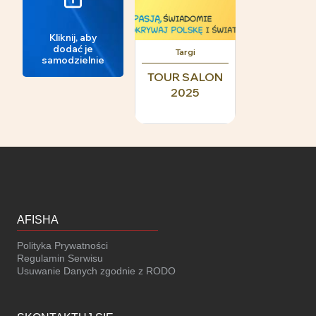
Kliknij, aby
dodać je
Targi
samodzielnie
TOUR SALON
2025
AFISHA
Polityka Prywatności
Regulamin Serwisu
Usuwanie Danych zgodnie z RODO