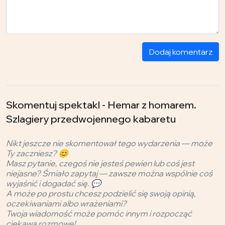
Dodaj komentarz
Skomentuj spektakl - Hemar z homarem.
Szlagiery przedwojennego kabaretu
Nikt jeszcze nie skomentował tego wydarzenia — może
Ty zaczniesz? 😊
Masz pytanie, czegoś nie jesteś pewien lub coś jest
niejasne? Śmiało zapytaj — zawsze można wspólnie coś
wyjaśnić i dogadać się. 💬
A może po prostu chcesz podzielić się swoją opinią,
oczekiwaniami albo wrażeniami?
Twoja wiadomość może pomóc innym i rozpocząć
ciekawą rozmowę!