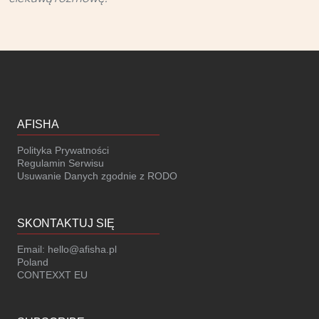
AFISHA
Polityka Prywatności
Regulamin Serwisu
Usuwanie Danych zgodnie z RODO
SKONTAKTUJ SIĘ
Email:
hello@afisha.pl
Poland
CONTEXXT EU