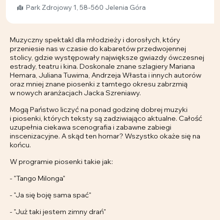
Park Zdrojowy 1, 58-560 Jelenia Góra
Muzyczny spektakl dla młodzieży i dorosłych, który
przeniesie nas w czasie do kabaretów przedwojennej
stolicy, gdzie występowały największe gwiazdy ówczesnej
estrady, teatru i kina. Doskonale znane szlagiery Mariana
Hemara, Juliana Tuwima, Andrzeja Własta i innych autorów
oraz mniej znane piosenki z tamtego okresu zabrzmią
w nowych aranżacjach Jacka Szreniawy.
Mogą Państwo liczyć na ponad godzinę dobrej muzyki
i piosenki, których teksty są zadziwiająco aktualne. Całość
uzupełnia ciekawa scenografia i zabawne zabiegi
inscenizacyjne. A skąd ten homar? Wszystko okaże się na
końcu.
W programie piosenki takie jak:
- "Tango Milonga"
- "Ja się boję sama spać"
- "Już taki jestem zimny drań"