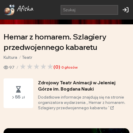
Afisha
Hemar z homarem. Szlagiery
przedwojennego kabaretu
Kultura
Teatr
(
0
)
97
0
głosów
Zdrojowy Teatr Animacji w Jeleniej
Górze im. Bogdana Nauki
55
Dodatkowe informacje znajdują się na stronie
zł
organizatora wydarzenia „ Hemar z homarem.
Szlagiery przedwojennego kabaretu ”