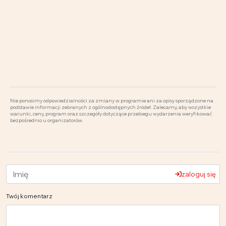
Nie ponosimy odpowiedzialności za zmiany w programie ani za opisy sporządzone na
podstawie informacji zebranych z ogólnodostępnych źródeł. Zalecamy, aby wszystkie
warunki, ceny, program oraz szczegóły dotyczące przebiegu wydarzenia weryfikować
bezpośrednio u organizatorów.
zaloguj się
Twój komentarz