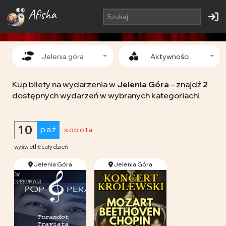
Afisha
Jelenia góra
Aktywności
Kup bilety na wydarzenia w
Jelenia Góra
– znajdź
2
dostępnych wydarzeń w wybranych kategoriach!
10
paź
sobota
wyświetlić cały dzień
Jelenia Góra
Jelenia Góra