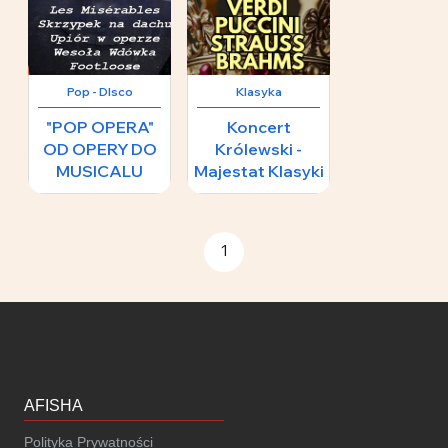
Pop - DIsco
Klasyka
"POP OPERA"
Koncert
OD OPERY DO
Królewski -
MUSICALU
Majestat Klasyki
89 zł
1
AFISHA
Polityka Prywatności