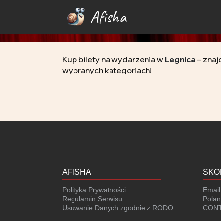
Afisha
Kup bilety na wydarzenia w
Legnica
– znaj
wybranych kategoriach!
AFISHA
SKO
Polityka Prywatności
Email
Regulamin Serwisu
Polan
Usuwanie Danych zgodnie z RODO
CONT