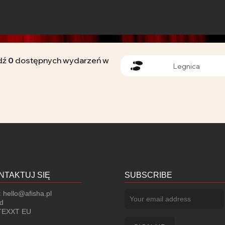
dź
0
dostępnych wydarzeń w
Legnica
NTAKTUJ SIĘ
SUBSCRIBE
:
hello@afisha.pl
d
EXXT EU