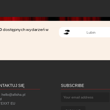
0
dostępnych wydarzeń w
Lubin
NTAKTUJ SIĘ
SUBSCRIBE
:
hello@afisha.pl
d
EXXT EU