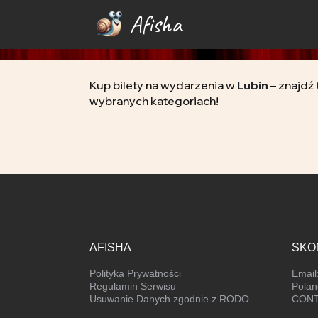
Afisha
Kup bilety na wydarzenia w
Lubin
– znajdź
wybranych kategoriach!
AFISHA
SKO
Polityka Prywatności
Email
Regulamin Serwisu
Polan
Usuwanie Danych zgodnie z RODO
CONT