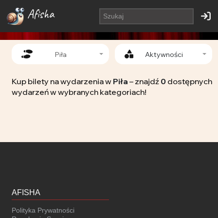
Afisha
Piła
Aktywności
Kup bilety na wydarzenia w
Piła
– znajdź
0
dostępnych
wydarzeń w wybranych kategoriach!
AFISHA
Polityka Prywatności