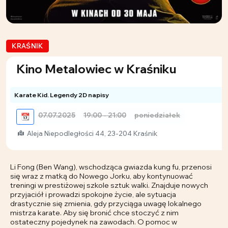
KRAŚNIK
Kino Metalowiec w Kraśniku
Karate Kid. Legendy 2D napisy
07.07.2025
19:00 - 21:00
poniedziałek
📆
Aleja Niepodległości 44, 23-204 Kraśnik
Li Fong (Ben Wang), wschodząca gwiazda kung fu, przenosi
się wraz z matką do Nowego Jorku, aby kontynuować
treningi w prestiżowej szkole sztuk walki. Znajduje nowych
przyjaciół i prowadzi spokojne życie, ale sytuacja
drastycznie się zmienia, gdy przyciąga uwagę lokalnego
mistrza karate. Aby się bronić chce stoczyć z nim
ostateczny pojedynek na zawodach. O pomoc w