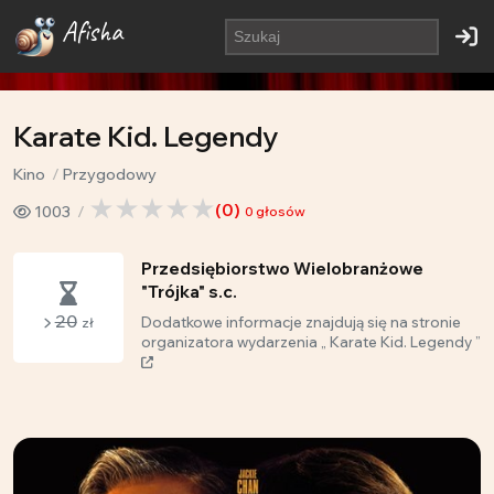
Afisha
Karate Kid. Legendy
Kino
Przygodowy
(
0
)
1003
0
głosów
Przedsiębiorstwo Wielobranżowe
"Trójka" s.c.
20
Dodatkowe informacje znajdują się na stronie
zł
organizatora wydarzenia „ Karate Kid. Legendy ”