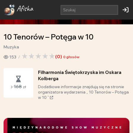
Afisha
10 Tenorów – Potęga w 10
Muzyka
(
0
)
153
0
głosów
Filharmonia Świętokrzyska im Oskara
Kolberga
168
Dodatkowe informacje znajdują się na stronie
zł
organizatora wydarzenia „ 10 Tenorów – Potęga
w 10 ”