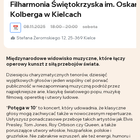
Filharmonia Świętokrzyska im. Oskar
Kolberga w Kielcach
08.11.2025
18:00 - 20:00
sobota
📆
Stefana Żeromskiego 12, 25-369 Kielce
Międzynarodowe widowisko muzyczne, które łączy
operowy kunszt z
siłą przebojów świata.
Dziesięciu charyzmatycznych tenorów, dziesięć
wyjątkowych głosów i jeden wspólny cel: porwać
publiczność w niezapomnianą muzyczną podróż przez
najpiękniejsze arie, klasykę światowego popu, muzykę
filmową, operetkę i utwory ludowe.
"
Potęga w 10
" to koncert, który udowadnia, że klasyczne
głosy mogą zachwycać także w nowoczesnym repertuarze.
Usłyszysz ponadczasowe przeboje takich artystów jak Elvis
Presley, Tom Jones, Roy Orbison czy Queen, a także
poruszające utwory włoskie, hiszpańskie, polskie i
gruzińskie. Nie zabraknie wzruszeń, ale też energii, humoru i