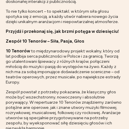
doskonałej interakcji z publicznością.
To nie tylko koncert – to spektakl, w którym siła głosu
spotyka się z emocją, a każdy utwór nabiera nowego życia
dzięki unikalnym aranżacjom i niepowtarzalnej atmosferze.
Przyjdź i przekonaj się, jak brzmi potęga w dziesięciu!
Zespół 10 Tenorów – Siła, Pasja, Głos
10 Tenorów
to międzynarodowy projekt wokalny, który od
lat podbija serca publiczności w Polsce i za granicą. Tworzą
go utalentowani śpiewacy z różnych krajów, połączeni
miłością do muzyki i pasją do występów na żywo. Każdy z
nich ma za sobą imponujące doświadczenie sceniczne – od
teatrów operowych, przez musicale, po największe estrady
Europy.
Zespół powstał z potrzeby pokazania, że klasyczny głos
może być wszechstronny, nowoczesny i absolutnie
porywający. W repertuarze 10 Tenorów znajdziemy zarówno
potężne arie operowe, jak i znane utwory muzyki filmowej,
rozrywkowej, musicalowej, folkowej czy rockowej. Aranżacje
utworów są specjalnie przygotowywane na potrzeby
zespołu, by wyeksponować siłę dziesięciu głosów i ich
niezwykłą harmonię.