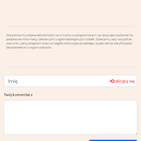
Nie ponosimy odpowiedzialności za zmiany w programie ani za opisy sporządzone na
podstawie informacji zebranych z ogólnodostępnych źródeł. Zalecamy, aby wszystkie
warunki, ceny, program oraz szczegóły dotyczące przebiegu wydarzenia weryfikować
bezpośrednio u organizatorów.
zaloguj się
Twój komentarz