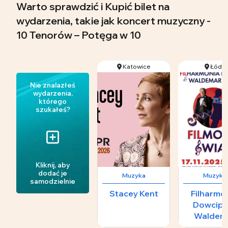
Warto sprawdzić i Kupić bilet na
wydarzenia, takie jak koncert muzyczny -
10 Tenorów – Potęga w 10
Katowice
Łódź
Nie znalazłeś
wydarzenia,
którego
szukałeś?
Kliknij, aby
dodać je
Muzyka
Muzyka
samodzielnie
Stacey Kent
Filharmo
Dowcipu
Waldem
Malicki 