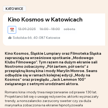
KATOWICE
Kino Kosmos w Katowicach
13.09.2025
16:00 - 18:00
sobota
📆
Sokolska 66, 40-087 Katowice
Kino Kosmos, Śląskie Lumpiary oraz Filmoteka Śląska
zapraszają na wrześniowe spotkanie „Modowego
Klubu Filmowego”. Tym razem na dużym ekranie sali
Nostromo zobaczymy „Pół żartem, pół serio” z
przepiękną ikoną kina i mody Marylin Monroe. Seans
odbędzie się w ramach kolejnej edycji „Mody na
Kosmos” oraz przeglądu „Jack Lemmon 100”
związanego z setnymi urodzinami aktora.
Romans kina i mody trwa nieprzerwanie od prawie 130 lat.
Projektanci bili się o uwagę reżyserów, aktorki wyznaczały
trendy, a nonszalancko zarzucony sweter czy za duża
marynarka zobaczona na ekranie hipnotyzowała