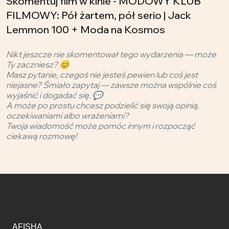
Skomentuj film w kinie - MODOWY KLUB
FILMOWY: Pół żartem, pół serio | Jack
Lemmon 100 + Moda na Kosmos
Nikt jeszcze nie skomentował tego wydarzenia — może
Ty zaczniesz? 😊
Masz pytanie, czegoś nie jesteś pewien lub coś jest
niejasne? Śmiało zapytaj — zawsze można wspólnie coś
wyjaśnić i dogadać się. 💬
A może po prostu chcesz podzielić się swoją opinią,
oczekiwaniami albo wrażeniami?
Twoja wiadomość może pomóc innym i rozpocząć
ciekawą rozmowę!
AFISHA