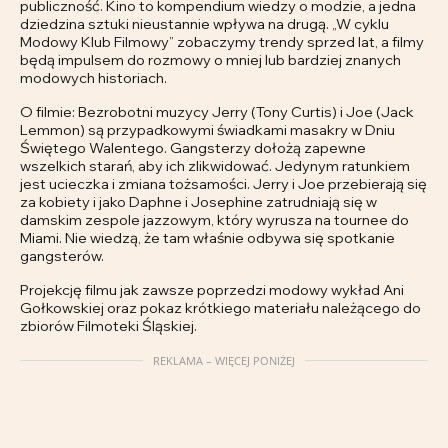
publiczność. Kino to kompendium wiedzy o modzie, a jedna
dziedzina sztuki nieustannie wpływa na drugą. „W cyklu
Modowy Klub Filmowy” zobaczymy trendy sprzed lat, a filmy
będą impulsem do rozmowy o mniej lub bardziej znanych
modowych historiach.
O filmie: Bezrobotni muzycy Jerry (Tony Curtis) i Joe (Jack
Lemmon) są przypadkowymi świadkami masakry w Dniu
Świętego Walentego. Gangsterzy dołożą zapewne
wszelkich starań, aby ich zlikwidować. Jedynym ratunkiem
jest ucieczka i zmiana tożsamości. Jerry i Joe przebierają się
za kobiety i jako Daphne i Josephine zatrudniają się w
damskim zespole jazzowym, który wyrusza na tournee do
Miami. Nie wiedzą, że tam właśnie odbywa się spotkanie
gangsterów.
Projekcję filmu jak zawsze poprzedzi modowy wykład Ani
Gołkowskiej oraz pokaz krótkiego materiału należącego do
zbiorów Filmoteki Śląskiej.
REKLAMA – WIĘCEJ PONIŻEJ