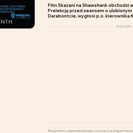
Film
Skazani na Shawshank
obchodzi w
Prelekcję przed seansem o ulubionym
Darabontcie, wygłosi p.o. kierownika
REKLAMA –
Nie ponosimy odpowiedzialności za zmiany w programie ani 