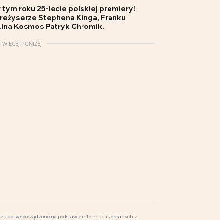
 tym roku 25-lecie polskiej premiery!
 reżyserze Stephena Kinga,
Franku
 Kina Kosmos Patryk Chromik.
 WIĘCEJ PONIŻEJ
za opisy sporządzone na podstawie informacji zebranych z