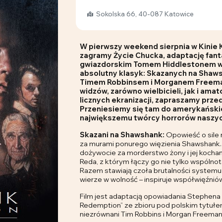
Sokolska 66, 40-087 Katowice
W pierwszy weekend sierpnia w Kinie 
zagramy
Życie Chucka
, adaptację fan
gwiazdorskim Tomem Hiddlestonem w r
absolutny klasyk:
Skazanych na Shaw
Timem Robbinsem i Morganem Freeman
widzów, zarówno wielbicieli, jak i ama
licznych ekranizacji, zapraszamy prz
Przeniesiemy się tam do amerykańskie
największemu twórcy horrorów naszy
Skazani na Shawshank:
Opowieść o sile n
za murami ponurego więzienia Shawshank.
dożywocie za morderstwo żony i jej kochan
Reda, z którym łączy go nie tylko wspólnota
Razem stawiają czoła brutalności systemu, a
wierze w wolność – inspiruje współwięźniów 
Film jest adaptacją opowiadania Stephena
Redemption” ze zbioru pod polskim tytułe
niezrównani Tim Robbins i Morgan Freeman