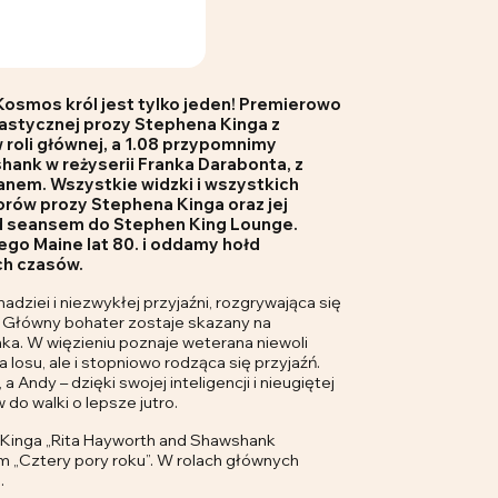
Kosmos król jest tylko jeden! Premierowo
tastycznej prozy Stephena Kinga z
oli głównej, a 1.08 przypomnimy
shank
w reżyserii Franka Darabonta, z
em. Wszystkie widzki i wszystkich
torów prozy Stephena Kinga oraz jej
ed seansem do Stephen King Lounge.
go Maine lat 80. i oddamy hołd
ch czasów.
adziei i niezwykłej przyjaźni, rozgrywająca się
 Główny bohater zostaje skazany na
ka. W więzieniu poznaje weterana niewoli
 losu, ale i stopniowo rodząca się przyjaźń.
 Andy – dzięki swojej inteligencji i nieugiętej
do walki o lepsze jutro.
 Kinga „Rita Hayworth and Shawshank
m „Cztery pory roku”. W rolach głównych
.