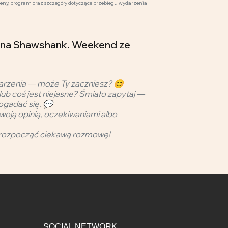
ceny, program oraz szczegóły dotyczące przebiegu wydarzenia
ni na Shawshank. Weekend ze
arzenia — może Ty zaczniesz? 😊
lub coś jest niejasne? Śmiało zapytaj —
ogadać się. 💬
woją opinią, oczekiwaniami albo
rozpocząć ciekawą rozmowę!
SOCIAL NETWORK