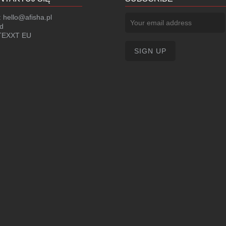
:
hello@afisha.pl
d
EXXT EU