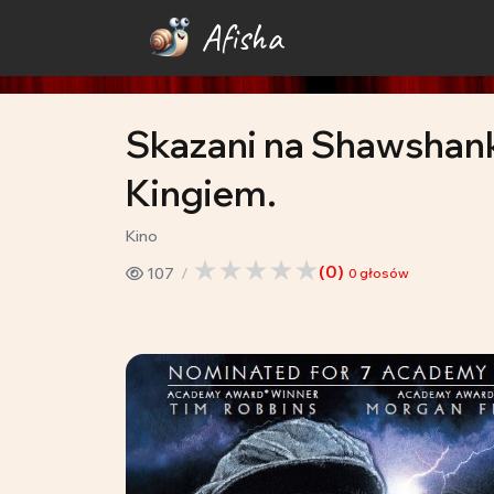
Afisha
Skazani na Shawshan
Kingiem.
Kino
(
0
)
107
0
głosów