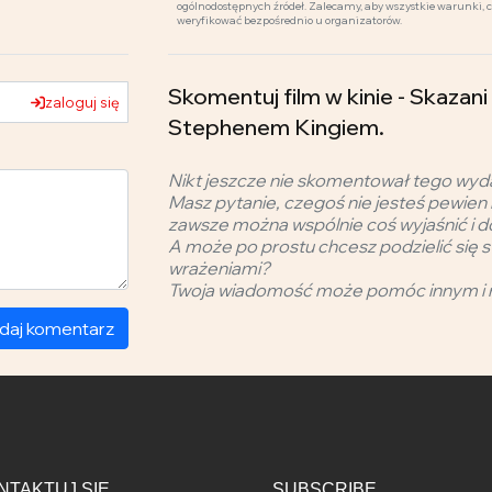
ogólnodostępnych źródeł. Zalecamy, aby wszystkie warunki, 
weryfikować bezpośrednio u organizatorów.
Skomentuj film w kinie - Skaza
zaloguj się
Stephenem Kingiem.
Nikt jeszcze nie skomentował tego wyd
Masz pytanie, czegoś nie jesteś pewien 
zawsze można wspólnie coś wyjaśnić i d
A może po prostu chcesz podzielić się s
wrażeniami?
Twoja wiadomość może pomóc innym i 
daj komentarz
NTAKTUJ SIĘ
SUBSCRIBE