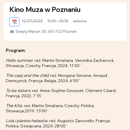
Kino Muza w Poznaniu
12.07.2025
11:15 - 13:15
sobota
📆
Święty Marcin 30, 60-702 Poznań
Program:
Hello summer
, reż. Martin Smatana, Veronika Zacharová,
Słowacja, Czechy, Francja, 2024, 11’00’’
The carp and the child
, reż. Morgane Simone, Arnaud
Demuynck, Francja, Belgia, 2024, 6’50’’
To be sisters
, reż. Anne-Sophie Gousset, Clément Céard,
Francja, 2022, 7’15’’
The Kite
, reż. Martin Smatana, Czechy, Polska,
Słowacja,2019, 13’00’’
Lola i pianino hałasów
, reż. Augusto Zanovello, Francja,
Polska, Szwajcaria, 2024, 28’00’’