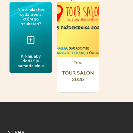
Nie znalazłeś
wydarzenia,
którego
szukałeś?
Kliknij, aby
dodać je
Targi
samodzielnie
TOUR SALON
2025
AFISHA