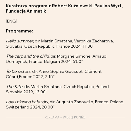
Kuratorzy programu: Robert Kuźniewski, Paulina Wyrt,
Fundacja Animatik
[ENG]
Programme:
Hello summer
, dir. Martin Smatana, Veronika Zacharová,
Slovakia, Czech Republic, France 2024, 11’00’’
The carp and the child
, dir. Morgane Simone, Arnaud
Demuynck, France, Belgium 2024, 6’50’’
To be sisters
, dir. Anne-Sophie Gousset, Clément
Céard,France 2022, 7’15’’
The Kite
, dir. Martin Smatana, Czech Republic, Poland,
Slovakia 2019, 13’00’’
Lola i pianino hałasów
, dir. Augusto Zanovello, France, Poland,
Switzerland 2024, 28’00’’
REKLAMA – WIĘCEJ PONIŻEJ