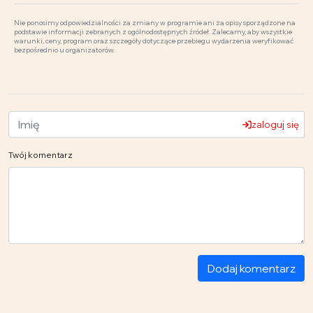
Nie ponosimy odpowiedzialności za zmiany w programie ani za opisy sporządzone na
podstawie informacji zebranych z ogólnodostępnych źródeł. Zalecamy, aby wszystkie
warunki, ceny, program oraz szczegóły dotyczące przebiegu wydarzenia weryfikować
bezpośrednio u organizatorów.
zaloguj się
Twój komentarz
Dodaj komentarz