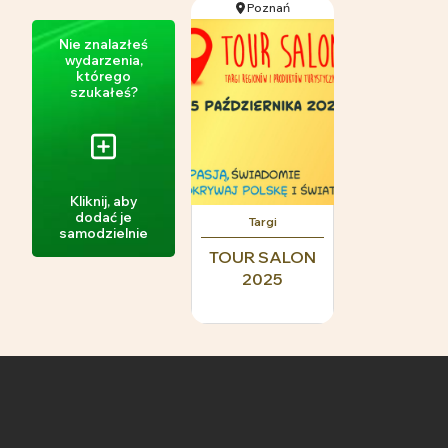
Poznań
Nie znalazłeś
wydarzenia,
którego
szukałeś?
Kliknij, aby
dodać je
Targi
samodzielnie
TOUR SALON
2025