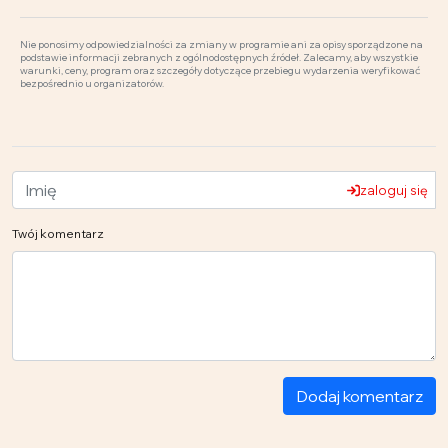
Nie ponosimy odpowiedzialności za zmiany w programie ani za opisy sporządzone na
podstawie informacji zebranych z ogólnodostępnych źródeł. Zalecamy, aby wszystkie
warunki, ceny, program oraz szczegóły dotyczące przebiegu wydarzenia weryfikować
bezpośrednio u organizatorów.
zaloguj się
Twój komentarz
Dodaj komentarz