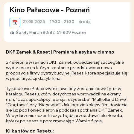
Kino Pałacowe - Poznań
27.08.2025
19:30 - 21:30
środa
📆
Święty Marcin 80/82, 61-809 Poznań
DKF Zamek & Reset | Premiera klasyka w ciemno
27 sierpnia w ramach DKF Zamek odbędzie się szczególne
wydarzenie na którym zostanie przedstawiona nowa
propozycja firmy dystrybucyjnej Reset, która specjalizuje się
w popularyzacji klasyki kina.
Tylko w kinie Pałacowym ujawniony zostanie nowy tytuł w
katalogu Resetu, który dotychczas wprowadził na ekrany
m.in. “Czas apokalipsy: wersja reżyserska”, “Mulholland Drive”,
“Opętanie”, czy “Nienawiść”. Jaki będzie kolejny film dowiecie
się już pod koniec sierpnia podczas spotkania DKF Zamek.
W wydarzeniu uczestniczyć będą przedstawiciele Resetu,
którzy po seansie porozmawiają z Wami o filmie.
Kilka słów od Resetu: