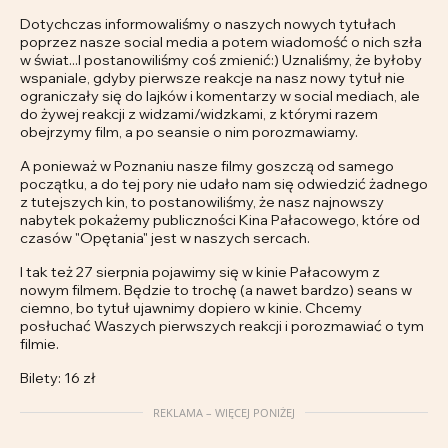
Dotychczas informowaliśmy o naszych nowych tytułach
poprzez nasze social media a potem wiadomość o nich szła
w świat...I postanowiliśmy coś zmienić:) Uznaliśmy, że byłoby
wspaniale, gdyby pierwsze reakcje na nasz nowy tytuł nie
ograniczały się do lajków i komentarzy w social mediach, ale
do żywej reakcji z widzami/widzkami, z którymi razem
obejrzymy film, a po seansie o nim porozmawiamy.
A ponieważ w Poznaniu nasze filmy goszczą od samego
początku, a do tej pory nie udało nam się odwiedzić żadnego
z tutejszych kin, to postanowiliśmy, że nasz najnowszy
nabytek pokażemy publiczności Kina Pałacowego, które od
czasów "Opętania" jest w naszych sercach.
I tak też 27 sierpnia pojawimy się w kinie Pałacowym z
nowym filmem. Będzie to trochę (a nawet bardzo) seans w
ciemno, bo tytuł ujawnimy dopiero w kinie. Chcemy
posłuchać Waszych pierwszych reakcji i porozmawiać o tym
filmie.
Bilety: 16 zł
REKLAMA – WIĘCEJ PONIŻEJ