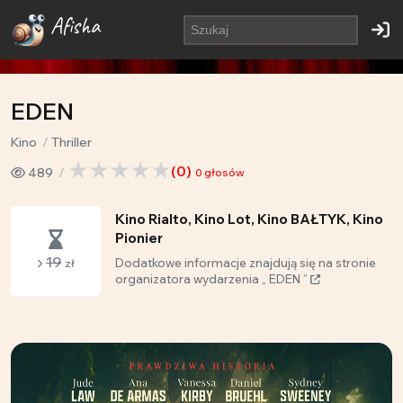
Afisha
EDEN
Kino
Thriller
(
0
)
489
0
głosów
Kino Rialto, Kino Lot, Kino BAŁTYK, Kino
Pionier
19
Dodatkowe informacje znajdują się na stronie
zł
organizatora wydarzenia „ EDEN ”