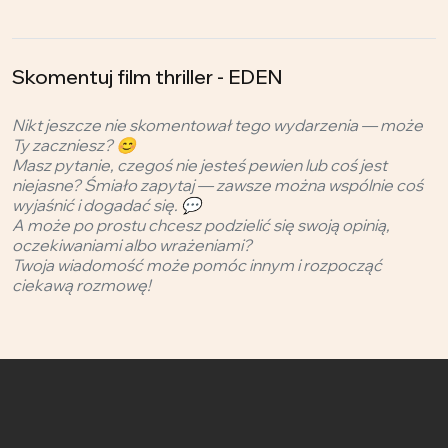
Skomentuj film thriller - EDEN
Nikt jeszcze nie skomentował tego wydarzenia — może
Ty zaczniesz? 😊
Masz pytanie, czegoś nie jesteś pewien lub coś jest
niejasne? Śmiało zapytaj — zawsze można wspólnie coś
wyjaśnić i dogadać się. 💬
A może po prostu chcesz podzielić się swoją opinią,
oczekiwaniami albo wrażeniami?
Twoja wiadomość może pomóc innym i rozpocząć
ciekawą rozmowę!