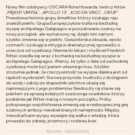
Nowy film zdobywcy OSCARA Rona Howarda, twórcy hitów
„PIĘKNY UMYSŁ”, „APOLLO 13”, „KOD DA VINCI”, „OKUP”.
Prawdziwa historia grupy śmiałków, którzy szukając raju
znaleźli piekło. Grupa Europejczyków trafia na bezludną
wyspę archipelagu Galapagos w poszukiwaniu szansy na
nowy początek, ale wymarzony raj, dzięki nim samym,
szybko zmienia się w piekło. Gwiazdorska obsada, epicki
rozmach i szokująca intryga w dramatycznej opowieści o
ucieczce od cywilizacji. Niemiecki lekarz i myśliciel Friedrich
Ritter osiedla się wraz z kochanką na bezludnej wyspie w
archipelagu Galapagos. Wierzy, że tylko z dala od zachodniej
cywilizacji może być panem własnego losu. Szybko
zrozumie jednak, że rzeczywistość na wyspie daleka jest od
rajskich wyobrażeń. Surowa przyroda, trudności z dostępem
do wody i zabójcze drapieżniki wkrótce okażą się
najmniejszymi z jego problemów. Niedoszły raj stanie się
piekłem za sprawą kolejnych sześciorga osadników, którzy
podobnie jak Ritter marzą o nowym początku. Próby
pokojowego współistnienia zmienią się w niebezpieczną grę
szalonych ambicji i nieokiełznanych namiętności. Między
mieszkańcami wyspy wywiąże się walka o władzę, która
prowadzi do zdrady, przemocy i rozlewu krwi.
REKLAMA – WIĘCEJ PONIŻEJ