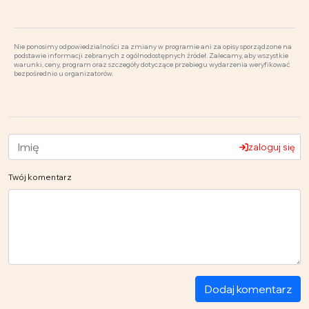
Nie ponosimy odpowiedzialności za zmiany w programie ani za opisy sporządzone na
podstawie informacji zebranych z ogólnodostępnych źródeł. Zalecamy, aby wszystkie
warunki, ceny, program oraz szczegóły dotyczące przebiegu wydarzenia weryfikować
bezpośrednio u organizatorów.
zaloguj się
Twój komentarz
Dodaj komentarz