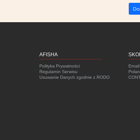
Do
AFISHA
SKO
Polityka Prywatności
Email
Regulamin Serwisu
Polan
Usuwanie Danych zgodnie z RODO
CONT