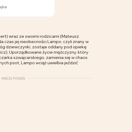
łęka
jbert) wraz ze swoimi rodzicami (Mateusz
 Na czas jej nieobecności Lampo, czyli znany w
óg dziewczynki, zostaje oddany pod opiekę
icz). Uporządkowane życie mężczyzny, który
czarka szwajcarskiego, zamienia się w chaos
ch psot, Lampo wciąż uwielbia jeździć
 WIĘCEJ PONIŻEJ