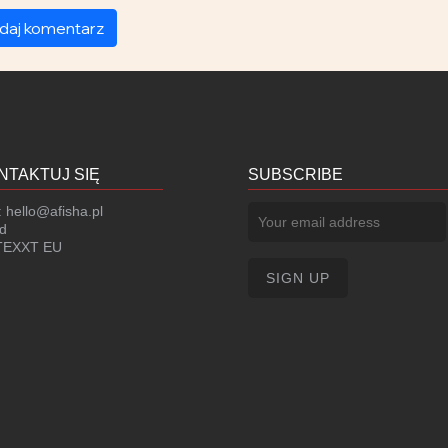
daj komentarz
NTAKTUJ SIĘ
SUBSCRIBE
:
hello@afisha.pl
d
EXXT EU