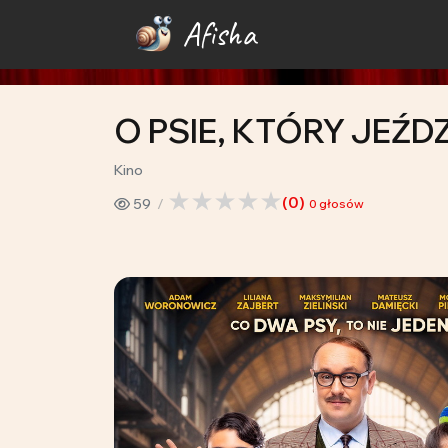
Afisha
O PSIE, KTÓRY JEŹDZ
Kino
(
0
)
59
0
głosów