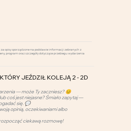
za opisy sporządzone na podstawie informacji zebranych z
ceny, program oraz szczegóły dotyczące przebiegu wydarzenia
IE, KTÓRY JEŹDZIŁ KOLEJĄ 2 - 2D
arzenia — może Ty zaczniesz? 😊
lub coś jest niejasne? Śmiało zapytaj —
ogadać się. 💬
woją opinią, oczekiwaniami albo
rozpocząć ciekawą rozmowę!