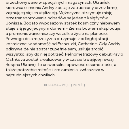
przechowywane w specjalnych magazynach. Ukraiński
kierowca o imieniu Andriy zostaje zatrudniony przez firmę,
zajmującą się ich utylizacją. Mężczyzna otrzymuje misję
przetransportowania odpadów na jeden z księżyców
Jowisza. Bogato wyposażony statek kosmiczny niebawem
staje się jego jedynym domem - Ziemia bowiem eksploduje,
a promieniowanie niszczy wszelkie życie na planecie.
Pewnego dnia mężczyzna otrzymuje z odległej stacji
kosmicznej wiadomość od Francuzki, Catherine. Gdy Andriy
odkrywa, że nie został zupełnie sam, usiłuje zrobić
wszystko, aby do niej dotrzeć. Pełnometrażowy debiut Pavlo
Ostrikova został zrealizowany w czasie trwającej inwazji
Rosji na Ukrainę. To uniwersalna opowieść o samotności, a
także potrzebie miłości i zrozumienia, zwłaszcza w
najtrudniejszych chwilach.
REKLAMA – WIĘCEJ PONIŻEJ