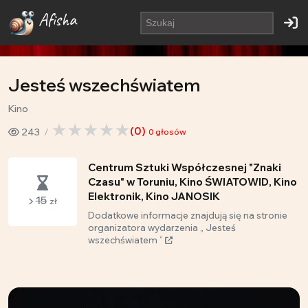
Afisha
Jesteś wszechświatem
Kino
(
0
)
243
0
głosów
Centrum Sztuki Współczesnej "Znaki
Czasu" w Toruniu, Kino ŚWIATOWID, Kino
Elektronik, Kino JANOSIK
15
zł
Dodatkowe informacje znajdują się na stronie
organizatora wydarzenia „ Jesteś
wszechświatem ”