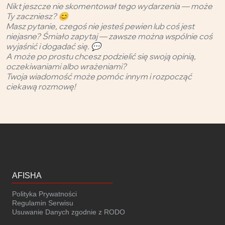
Nikt jeszcze nie skomentował tego wydarzenia — może
Ty zaczniesz? 😊
Masz pytanie, czegoś nie jesteś pewien lub coś jest
niejasne? Śmiało zapytaj — zawsze można wspólnie coś
wyjaśnić i dogadać się. 💬
A może po prostu chcesz podzielić się swoją opinią,
oczekiwaniami albo wrażeniami?
Twoja wiadomość może pomóc innym i rozpocząć
ciekawą rozmowę!
AFISHA
Polityka Prywatności
Regulamin Serwisu
Usuwanie Danych zgodnie z RODO