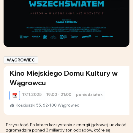
WĄGROWIEC
Kino Miejskiego Domu Kultury w
Wągrowcu
17.11.2025
19:00 - 21:00
poniedziałek
📆
Kościuszki 55, 62-100 Wągrowiec
Przyszłość. Po latach korzystania z energii jądrowej ludzkość
zgromadziła ponad 3 miliardy ton odpadów, które są