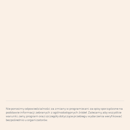
Nie ponosimy odpowiedzialności za zmiany w programie ani za opisy sporządzone na
podstawie informacji zebranych z ogólnodostępnych źródeł. Zalecamy, aby wszystkie
warunki, ceny, program oraz szczegóły dotyczące przebiegu wydarzenia weryfikować
bezpośrednio u organizatorów.