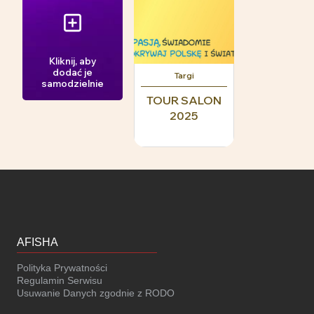
Kliknij, aby
dodać je
Targi
samodzielnie
TOUR SALON
2025
AFISHA
Polityka Prywatności
Regulamin Serwisu
Usuwanie Danych zgodnie z RODO