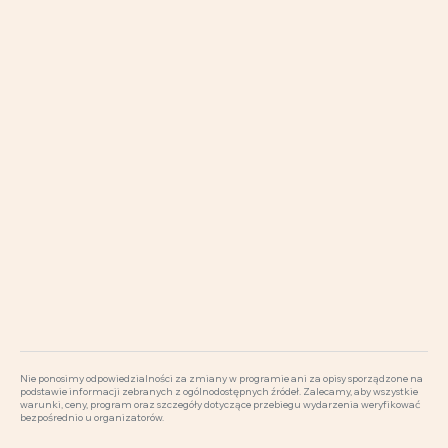
Nie ponosimy odpowiedzialności za zmiany w programie ani za opisy sporządzone na
podstawie informacji zebranych z ogólnodostępnych źródeł. Zalecamy, aby wszystkie
warunki, ceny, program oraz szczegóły dotyczące przebiegu wydarzenia weryfikować
bezpośrednio u organizatorów.