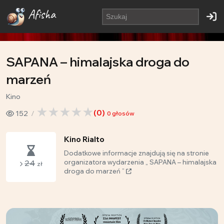
Afisha
SAPANA – himalajska droga do
marzeń
Kino
(
0
)
152
0
głosów
Kino Rialto
Dodatkowe informacje znajdują się na stronie
24
organizatora wydarzenia „ SAPANA – himalajska
zł
droga do marzeń ”