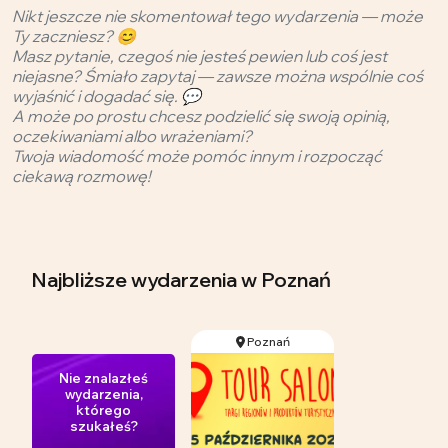
Nikt jeszcze nie skomentował tego wydarzenia — może
Ty zaczniesz? 😊
Masz pytanie, czegoś nie jesteś pewien lub coś jest
niejasne? Śmiało zapytaj — zawsze można wspólnie coś
wyjaśnić i dogadać się. 💬
A może po prostu chcesz podzielić się swoją opinią,
oczekiwaniami albo wrażeniami?
Twoja wiadomość może pomóc innym i rozpocząć
ciekawą rozmowę!
Najbliższe wydarzenia
w Poznań
Poznań
Nie znalazłeś
wydarzenia,
którego
szukałeś?