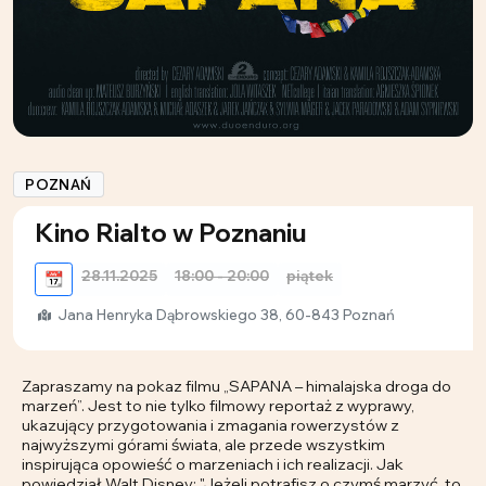
POZNAŃ
Kino Rialto w Poznaniu
28.11.2025
18:00 - 20:00
piątek
📆
Jana Henryka Dąbrowskiego 38, 60-843 Poznań
Zapraszamy na pokaz filmu „SAPANA – himalajska droga do
marzeń”. Jest to nie tylko filmowy reportaż z wyprawy,
ukazujący przygotowania i zmagania rowerzystów z
najwyższymi górami świata, ale przede wszystkim
inspirująca opowieść o marzeniach i ich realizacji. Jak
powiedział Walt Disney: "Jeżeli potrafisz o czymś marzyć, to