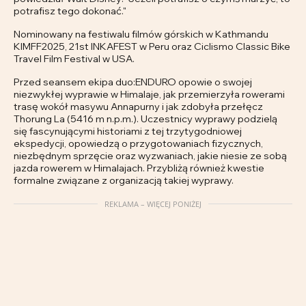
potrafisz tego dokonać."
Nominowany na festiwalu filmów górskich w Kathmandu
KIMFF2025, 21st INKAFEST w Peru oraz Ciclismo Classic Bike
Travel Film Festival w USA.
Przed seansem ekipa duo:ENDURO opowie o swojej
niezwykłej wyprawie w Himalaje, jak przemierzyła rowerami
trasę wokół masywu Annapurny i jak zdobyła przełęcz
Thorung La (5416 m n.p.m.). Uczestnicy wyprawy podzielą
się fascynującymi historiami z tej trzytygodniowej
ekspedycji, opowiedzą o przygotowaniach fizycznych,
niezbędnym sprzęcie oraz wyzwaniach, jakie niesie ze sobą
jazda rowerem w Himalajach. Przybliżą również kwestie
formalne związane z organizacją takiej wyprawy.
REKLAMA – WIĘCEJ PONIŻEJ