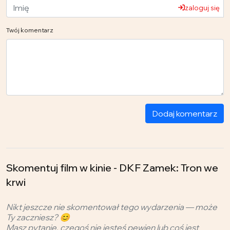
zaloguj się
Twój komentarz
Dodaj komentarz
Skomentuj film w kinie - DKF Zamek: Tron we
krwi
Nikt jeszcze nie skomentował tego wydarzenia — może
Ty zaczniesz? 😊
Masz pytanie, czegoś nie jesteś pewien lub coś jest