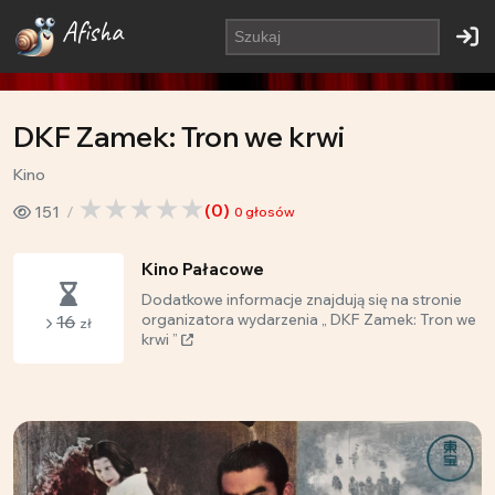
Afisha
DKF Zamek: Tron we krwi
Kino
(
0
)
151
0
głosów
Kino Pałacowe
Dodatkowe informacje znajdują się na stronie
16
organizatora wydarzenia „ DKF Zamek: Tron we
zł
krwi ”