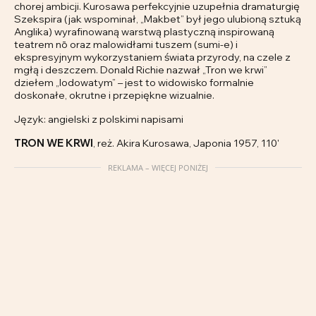
chorej ambicji. Kurosawa perfekcyjnie uzupełnia dramaturgię
Szekspira (jak wspominał, „Makbet” był jego ulubioną sztuką
Anglika) wyrafinowaną warstwą plastyczną inspirowaną
teatrem nō oraz malowidłami tuszem (sumi-e) i
ekspresyjnym wykorzystaniem świata przyrody, na czele z
mgłą i deszczem. Donald Richie nazwał „Tron we krwi”
dziełem „lodowatym” – jest to widowisko formalnie
doskonałe, okrutne i przepiękne wizualnie.
Język: angielski z polskimi napisami
TRON WE KRWI
, reż. Akira Kurosawa, Japonia 1957, 110'
REKLAMA – WIĘCEJ PONIŻEJ