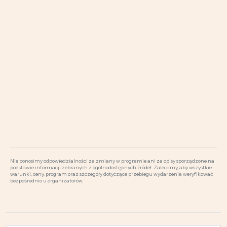
Nie ponosimy odpowiedzialności za zmiany w programie ani za opisy sporządzone na
podstawie informacji zebranych z ogólnodostępnych źródeł. Zalecamy, aby wszystkie
warunki, ceny, program oraz szczegóły dotyczące przebiegu wydarzenia weryfikować
bezpośrednio u organizatorów.