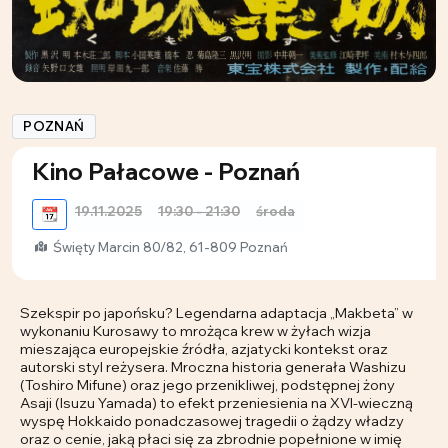
POZNAŃ
Kino Pałacowe - Poznań
19.11.2025
19:30 - 21:30
środa
📆
Święty Marcin 80/82, 61-809 Poznań
Szekspir po japońsku? Legendarna adaptacja „Makbeta” w
wykonaniu Kurosawy to mrożąca krew w żyłach wizja
mieszająca europejskie źródła, azjatycki kontekst oraz
autorski styl reżysera. Mroczna historia generała Washizu
(Toshiro Mifune) oraz jego przenikliwej, podstępnej żony
Asaji (Isuzu Yamada) to efekt przeniesienia na XVI-wieczną
wyspę Hokkaido ponadczasowej tragedii o żądzy władzy
oraz o cenie, jaką płaci się za zbrodnie popełnione w imię