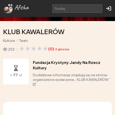
Afisha
KLUB KAWALERÓW
Kultura
Teatr
(
0
)
253
0
głosów
Fundacja Krystyny Jandy Na Rzecz
Kultury
77
Dodatkowe informacje znajdują się na stronie
zł
organizatora wydarzenia „ KLUB KAWALERÓW ”