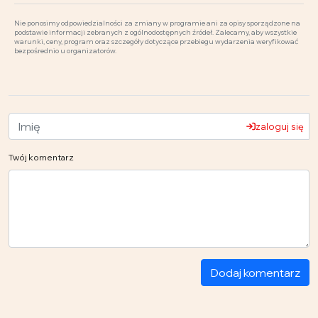
Nie ponosimy odpowiedzialności za zmiany w programie ani za opisy sporządzone na
podstawie informacji zebranych z ogólnodostępnych źródeł. Zalecamy, aby wszystkie
warunki, ceny, program oraz szczegóły dotyczące przebiegu wydarzenia weryfikować
bezpośrednio u organizatorów.
zaloguj się
Twój komentarz
Dodaj komentarz