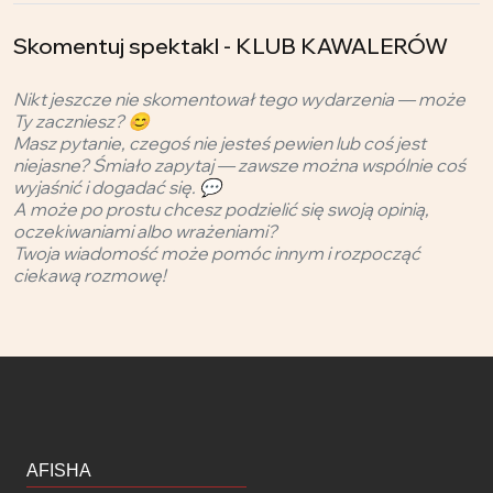
Skomentuj spektakl - KLUB KAWALERÓW
Nikt jeszcze nie skomentował tego wydarzenia — może
Ty zaczniesz? 😊
Masz pytanie, czegoś nie jesteś pewien lub coś jest
niejasne? Śmiało zapytaj — zawsze można wspólnie coś
wyjaśnić i dogadać się. 💬
A może po prostu chcesz podzielić się swoją opinią,
oczekiwaniami albo wrażeniami?
Twoja wiadomość może pomóc innym i rozpocząć
ciekawą rozmowę!
AFISHA