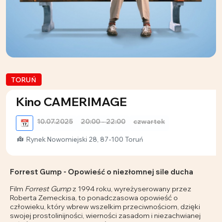
TORUŃ
Kino CAMERIMAGE
10.07.2025
20:00 - 22:00
czwartek
📆
Rynek Nowomiejski 28, 87-100 Toruń
Forrest Gump - Opowieść o niezłomnej sile ducha
Film
Forrest Gump
z 1994 roku, wyreżyserowany przez
Roberta Zemeckisa, to ponadczasowa opowieść o
człowieku, który wbrew wszelkim przeciwnościom, dzięki
swojej prostolinijności, wierności zasadom i niezachwianej