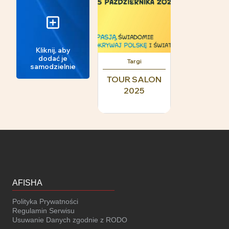
Kliknij, aby
dodać je
Targi
samodzielnie
TOUR SALON
2025
AFISHA
Polityka Prywatności
Regulamin Serwisu
Usuwanie Danych zgodnie z RODO