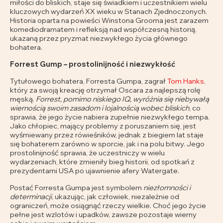
miłości do bliskich, staje się świadkiem i uczestnikiem wielu
kluczowych wydarzeń XX wieku w Stanach Zjednoczonych.
Historia oparta na powieści Winstona Grooma jest zarazem
komediodramatem i refleksją nad współczesną historią,
ukazaną przez pryzmat niezwykłego życia głównego
bohatera.
Forrest Gump – prostolinijność i niezwykłość
Tytułowego bohatera, Forresta Gumpa, zagrał
Tom Hanks
,
który za swoją kreację otrzymał Oscara za najlepszą rolę
męską.
Forrest, pomimo niskiego IQ, wyróżnia się niebywałą
wiernością swoim zasadom i lojalnością wobec bliskich
, co
sprawia, że jego życie nabiera zupełnie niezwykłego tempa.
Jako chłopiec, mający problemy z poruszaniem się, jest
wyśmiewany przez rówieśników, jednak z biegiem lat staje
się bohaterem zarówno w sporcie, jak i na polu bitwy. Jego
prostolinijność sprawia, że uczestniczy w wielu
wydarzeniach, które zmieniły bieg historii, od spotkań z
prezydentami USA po ujawnienie afery Watergate.
Postać Forresta Gumpa jest symbolem
niezłomności i
determinacji
, ukazując, jak człowiek, niezależnie od
ograniczeń, może osiągnąć rzeczy wielkie. Choć jego życie
pełne jest wzlotów i upadków, zawsze pozostaje wierny