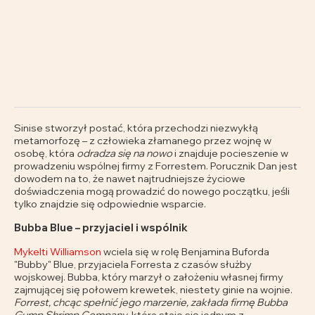
Sinise stworzył postać, która przechodzi niezwykłą
metamorfozę – z człowieka złamanego przez wojnę w
osobę, która
odradza się na nowo
i znajduje pocieszenie w
prowadzeniu wspólnej firmy z Forrestem. Porucznik Dan jest
dowodem na to, że nawet najtrudniejsze życiowe
doświadczenia mogą prowadzić do nowego początku, jeśli
tylko znajdzie się odpowiednie wsparcie.
Bubba Blue – przyjaciel i wspólnik
Mykelti Williamson
wciela się w rolę Benjamina Buforda
"Bubby" Blue, przyjaciela Forresta z czasów służby
wojskowej. Bubba, który marzył o założeniu własnej firmy
zajmującej się połowem krewetek, niestety ginie na wojnie.
Forrest, chcąc spełnić jego marzenie, zakłada firmę Bubba
Gump Shrimp Company
, która staje się jednym z