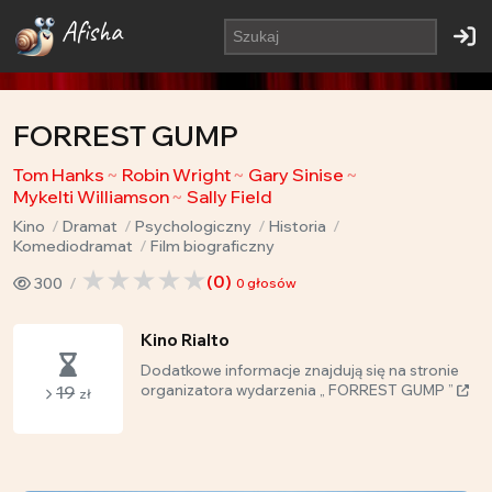
Afisha
FORREST GUMP
Tom Hanks
Robin Wright
Gary Sinise
Mykelti Williamson
Sally Field
Kino
Dramat
Psychologiczny
Historia
Komediodramat
Film biograficzny
(
0
)
300
0
głosów
Kino Rialto
Dodatkowe informacje znajdują się na stronie
19
organizatora wydarzenia „ FORREST GUMP ”
zł