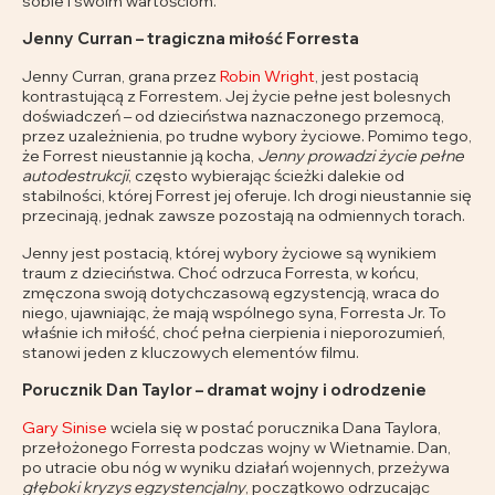
sobie i swoim wartościom.
Jenny Curran – tragiczna miłość Forresta
Jenny Curran, grana przez
Robin Wright
, jest postacią
kontrastującą z Forrestem. Jej życie pełne jest bolesnych
doświadczeń – od dzieciństwa naznaczonego przemocą,
przez uzależnienia, po trudne wybory życiowe. Pomimo tego,
że Forrest nieustannie ją kocha,
Jenny prowadzi życie pełne
autodestrukcji
, często wybierając ścieżki dalekie od
stabilności, której Forrest jej oferuje. Ich drogi nieustannie się
przecinają, jednak zawsze pozostają na odmiennych torach.
Jenny jest postacią, której wybory życiowe są wynikiem
traum z dzieciństwa. Choć odrzuca Forresta, w końcu,
zmęczona swoją dotychczasową egzystencją, wraca do
niego, ujawniając, że mają wspólnego syna, Forresta Jr. To
właśnie ich miłość, choć pełna cierpienia i nieporozumień,
stanowi jeden z kluczowych elementów filmu.
Porucznik Dan Taylor – dramat wojny i odrodzenie
Gary Sinise
wciela się w postać porucznika Dana Taylora,
przełożonego Forresta podczas wojny w Wietnamie. Dan,
po utracie obu nóg w wyniku działań wojennych, przeżywa
głęboki kryzys egzystencjalny
, początkowo odrzucając