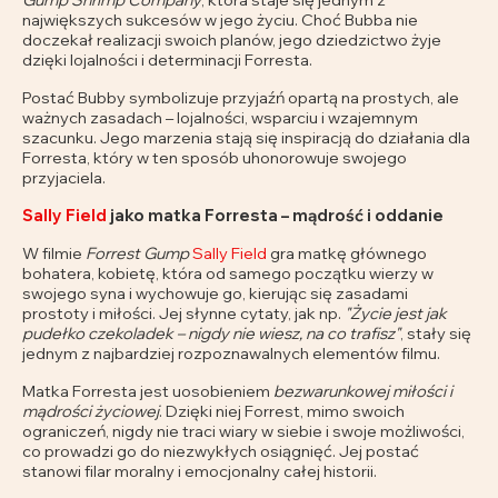
największych sukcesów w jego życiu. Choć Bubba nie
doczekał realizacji swoich planów, jego dziedzictwo żyje
dzięki lojalności i determinacji Forresta.
Postać Bubby symbolizuje przyjaźń opartą na prostych, ale
ważnych zasadach – lojalności, wsparciu i wzajemnym
szacunku. Jego marzenia stają się inspiracją do działania dla
Forresta, który w ten sposób uhonorowuje swojego
przyjaciela.
Sally Field
jako matka Forresta – mądrość i oddanie
W filmie
Forrest Gump
Sally Field
gra matkę głównego
bohatera, kobietę, która od samego początku wierzy w
swojego syna i wychowuje go, kierując się zasadami
prostoty i miłości. Jej słynne cytaty, jak np.
"Życie jest jak
pudełko czekoladek – nigdy nie wiesz, na co trafisz"
, stały się
jednym z najbardziej rozpoznawalnych elementów filmu.
Matka Forresta jest uosobieniem
bezwarunkowej miłości i
mądrości życiowej
. Dzięki niej Forrest, mimo swoich
ograniczeń, nigdy nie traci wiary w siebie i swoje możliwości,
co prowadzi go do niezwykłych osiągnięć. Jej postać
stanowi filar moralny i emocjonalny całej historii.