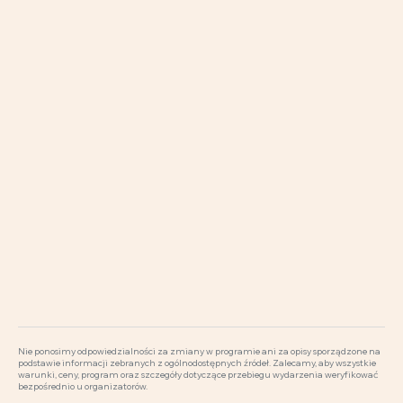
Nie ponosimy odpowiedzialności za zmiany w programie ani za opisy sporządzone na
podstawie informacji zebranych z ogólnodostępnych źródeł. Zalecamy, aby wszystkie
warunki, ceny, program oraz szczegóły dotyczące przebiegu wydarzenia weryfikować
bezpośrednio u organizatorów.