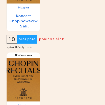
Muzyka
Koncert
Chopinowski w
Sali
Koncertowej
65 zł
Fryderyk
10
sierpnia
poniedziałek
wyświetlić cały dzień
Warszawa