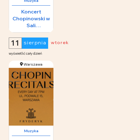
Muzyka
Koncert
Chopinowski w
Sali
Koncertowej
65 zł
Fryderyk
11
sierpnia
wtorek
wyświetlić cały dzień
Warszawa
Muzyka