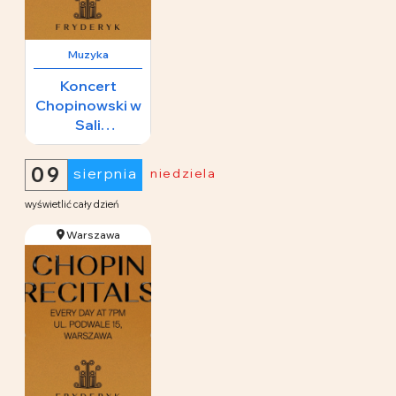
Muzyka
Koncert
Chopinowski w
Sali
Koncertowej
65 zł
Fryderyk
09
sierpnia
niedziela
wyświetlić cały dzień
Warszawa