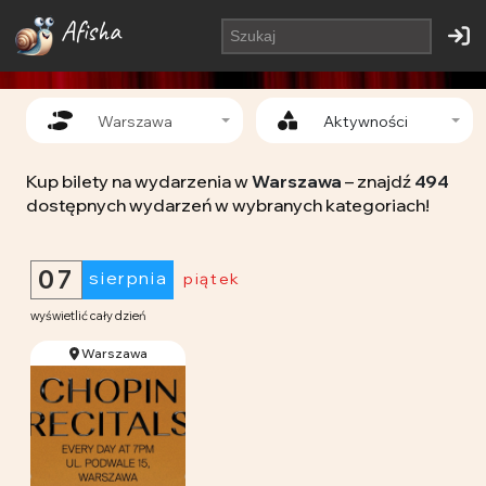
Afisha
Warszawa
Aktywności
Kup bilety na wydarzenia w
Warszawa
– znajdź
494
dostępnych wydarzeń w wybranych kategoriach!
07
sierpnia
piątek
wyświetlić cały dzień
Warszawa