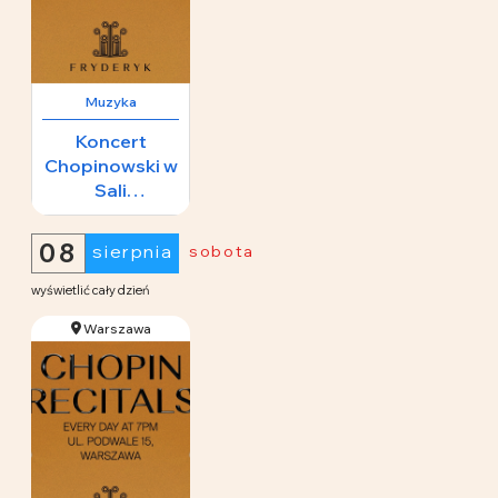
Muzyka
Koncert
Chopinowski w
Sali
Koncertowej
65 zł
Fryderyk
08
sierpnia
sobota
wyświetlić cały dzień
Warszawa