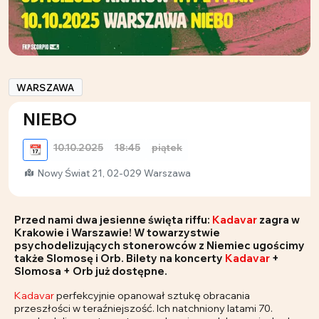
WARSZAWA
NIEBO
10.10.2025
18:45
piątek
📆
Nowy Świat 21, 02-029 Warszawa
Przed nami dwa jesienne święta riffu:
Kadavar
zagra w
Krakowie i Warszawie! W towarzystwie
psychodelizujących stonerowców z Niemiec ugościmy
także Slomosę i Orb. Bilety na koncerty
Kadavar
+
Slomosa + Orb już dostępne.
Kadavar
perfekcyjnie opanował sztukę obracania
przeszłości w teraźniejszość. Ich natchniony latami 70.