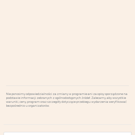
Nie ponosimy odpowiedzialności za zmiany w programie ani za opisy sporządzone na
podstawie informacji zebranych z ogólnodostępnych źródeł. Zalecamy, aby wszystkie
warunki, ceny, program oraz szczegóły dotyczące przebiegu wydarzenia weryfikować
bezpośrednio u organizatorów.