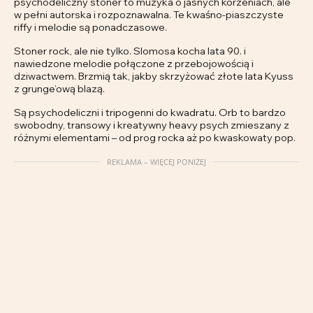
psychodeliczny stoner to muzyka o jasnych korzeniach, ale
w pełni autorska i rozpoznawalna. Te kwaśno-piaszczyste
riffy i melodie są ponadczasowe.
Stoner rock, ale nie tylko. Slomosa kocha lata 90. i
nawiedzone melodie połączone z przebojowością i
dziwactwem. Brzmią tak, jakby skrzyżować złote lata Kyuss
z grunge’ową blazą.
Są psychodeliczni i tripogenni do kwadratu. Orb to bardzo
swobodny, transowy i kreatywny heavy psych zmieszany z
różnymi elementami – od prog rocka aż po kwaskowaty pop.
REKLAMA – WIĘCEJ PONIŻEJ