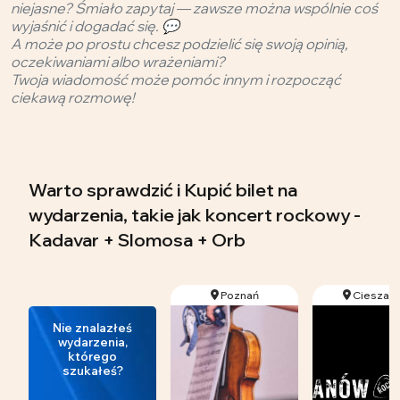
niejasne? Śmiało zapytaj — zawsze można wspólnie coś
wyjaśnić i dogadać się. 💬
A może po prostu chcesz podzielić się swoją opinią,
oczekiwaniami albo wrażeniami?
Twoja wiadomość może pomóc innym i rozpocząć
ciekawą rozmowę!
Warto sprawdzić i Kupić bilet na
wydarzenia, takie jak koncert rockowy -
Kadavar + Slomosa + Orb
Poznań
Cieszan
Nie znalazłeś
wydarzenia,
którego
szukałeś?