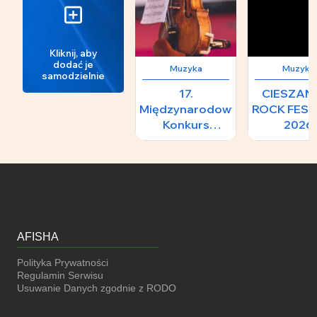
Kliknij, aby
dodać je
Muzyka
Muzyka
samodzielnie
17.
CIESZA
Międzynarodowy
ROCK FEST
Konkurs
2026
Skrzypcowy im.
H.
Wieniawskiego -
II Koncert
Laureatów
AFISHA
Polityka Prywatności
Regulamin Serwisu
Usuwanie Danych zgodnie z RODO