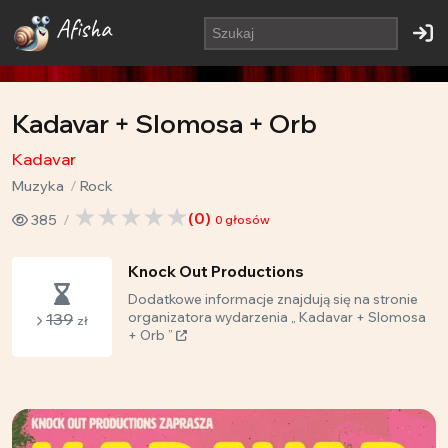
Afisha
Kadavar + Slomosa + Orb
Kadavar
Muzyka
Rock
(
0
)
385
0
głosów
Knock Out Productions
Dodatkowe informacje znajdują się na stronie
139
organizatora wydarzenia „ Kadavar + Slomosa
zł
+ Orb ”