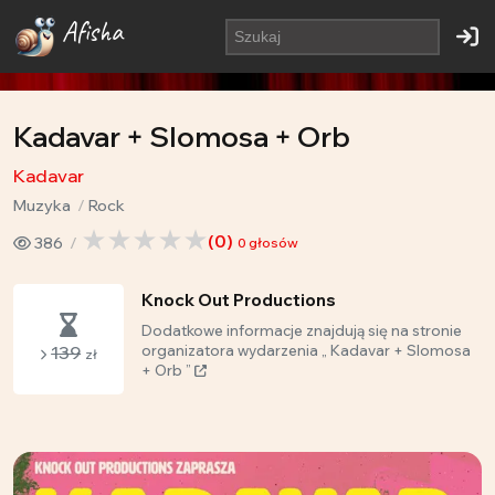
Afisha
Kadavar + Slomosa + Orb
Kadavar
Muzyka
Rock
(
0
)
386
0
głosów
Knock Out Productions
Dodatkowe informacje znajdują się na stronie
139
organizatora wydarzenia „ Kadavar + Slomosa
zł
+ Orb ”