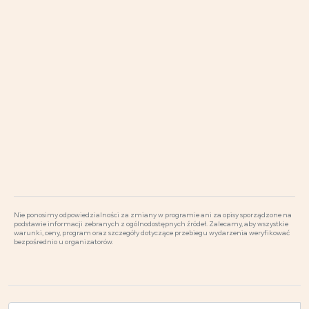
Nie ponosimy odpowiedzialności za zmiany w programie ani za opisy sporządzone na
podstawie informacji zebranych z ogólnodostępnych źródeł. Zalecamy, aby wszystkie
warunki, ceny, program oraz szczegóły dotyczące przebiegu wydarzenia weryfikować
bezpośrednio u organizatorów.