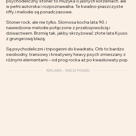
psychodeliczny stoner to muzyka o jasnych korzeniach, ale
w pełni autorska i rozpoznawalna. Te kwaśno-piaszczyste
riffy i melodie są ponadczasowe.
Stoner rock, ale nie tylko. Slomosa kocha lata 90. i
nawiedzone melodie połączone z przebojowością i
dziwactwem. Brzmią tak, jakby skrzyżować złote lata Kyuss
z grunge’ową blazą.
Są psychodeliczni i tripogenni do kwadratu. Orb to bardzo
swobodny, transowy i kreatywny heavy psych zmieszany z
różnymi elementami – od prog rocka aż po kwaskowaty pop.
REKLAMA – WIĘCEJ PONIŻEJ