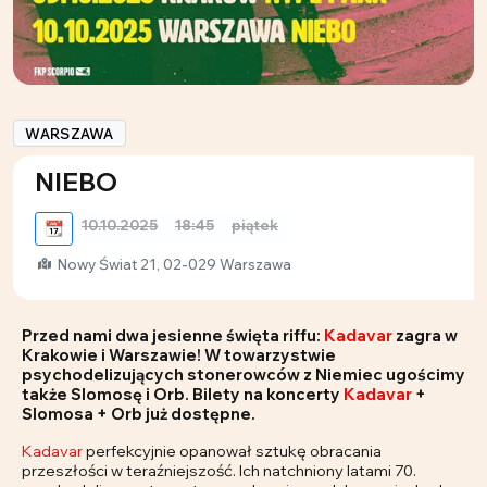
WARSZAWA
NIEBO
10.10.2025
18:45
piątek
📆
Nowy Świat 21, 02-029 Warszawa
Przed nami dwa jesienne święta riffu:
Kadavar
zagra w
Krakowie i Warszawie! W towarzystwie
psychodelizujących stonerowców z Niemiec ugościmy
także Slomosę i Orb. Bilety na koncerty
Kadavar
+
Slomosa + Orb już dostępne.
Kadavar
perfekcyjnie opanował sztukę obracania
przeszłości w teraźniejszość. Ich natchniony latami 70.