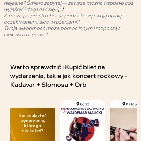
niejasne? Śmiało zapytaj — zawsze można wspólnie coś
wyjaśnić i dogadać się. 💬
A może po prostu chcesz podzielić się swoją opinią,
oczekiwaniami albo wrażeniami?
Twoja wiadomość może pomóc innym i rozpocząć
ciekawą rozmowę!
Warto sprawdzić i Kupić bilet na
wydarzenia, takie jak koncert rockowy -
Kadavar + Slomosa + Orb
Łódź
Katowic
Nie znalazłeś
wydarzenia,
którego
szukałeś?