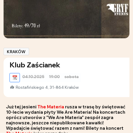
KRAKÓW
Klub Zaścianek
04.10.2025
19:00
sobota
📆
Rostafińskiego 4, 31-864 Kraków
Już tej jesieni
The Materia
rusza w trasę by świętować
10-lecie wydania płyty We Are Materia! Na koncertach
oprócz utworów z "We Are Materia" zespół zagra
najnowsze, jeszcze niepublikowane kawałki!
Wpadajcie świętować razem z nami! Bilety na koncert