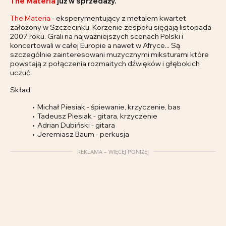
The Materia
już w sprzedaży.
The Materia
- eksperymentujący z metalem kwartet
założony w Szczecinku. Korzenie zespołu sięgają listopada
2007 roku. Grali na najważniejszych scenach Polski i
koncertowali w całej Europie a nawet w Afryce... Są
szczególnie zainteresowani muzycznymi miksturami które
powstają z połączenia rozmaitych dźwięków i głębokich
uczuć.
Skład:
Michał Piesiak - śpiewanie, krzyczenie, bas
Tadeusz Piesiak - gitara, krzyczenie
Adrian Dubiński - gitara
Jeremiasz Baum - perkusja
REKLAMA – WIĘCEJ PONIŻEJ