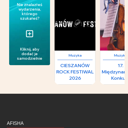
Nie znalazłeś
wydarzenia,
którego
szukałeś?
Kliknij, aby
dodać je
Muzyka
Muzyka
samodzielnie
CIESZANÓW
17.
ROCK FESTIWAL
Międzynar
2026
Konkur
Skrzypcowy
H.
Wieniawski
II Konce
Laureat
AFISHA