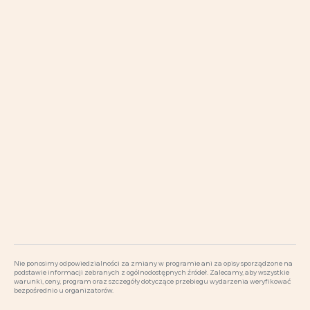
Nie ponosimy odpowiedzialności za zmiany w programie ani za opisy sporządzone na
podstawie informacji zebranych z ogólnodostępnych źródeł. Zalecamy, aby wszystkie
warunki, ceny, program oraz szczegóły dotyczące przebiegu wydarzenia weryfikować
bezpośrednio u organizatorów.