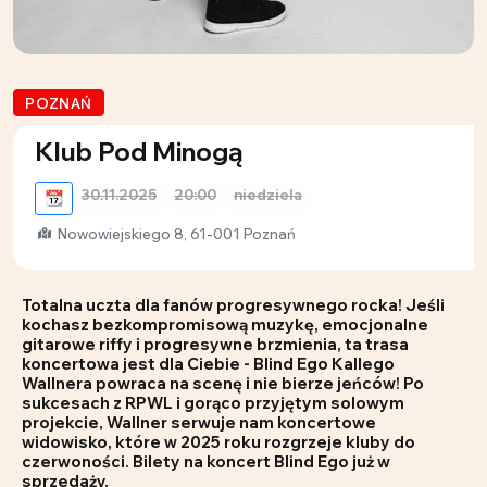
POZNAŃ
Klub Pod Minogą
30.11.2025
20:00
niedziela
📆
Nowowiejskiego 8, 61-001 Poznań
Totalna uczta dla fanów progresywnego rocka!
Jeśli
kochasz bezkompromisową muzykę, emocjonalne
gitarowe riffy i progresywne brzmienia, ta trasa
koncertowa jest dla Ciebie - Blind Ego Kallego
Wallnera
powraca na scenę i nie bierze jeńców! Po
sukcesach z
RPWL
i gorąco przyjętym solowym
projekcie, Wallner serwuje nam koncertowe
widowisko, które w 2025 roku rozgrzeje kluby do
czerwoności. Bilety na koncert Blind Ego już w
sprzedaży.