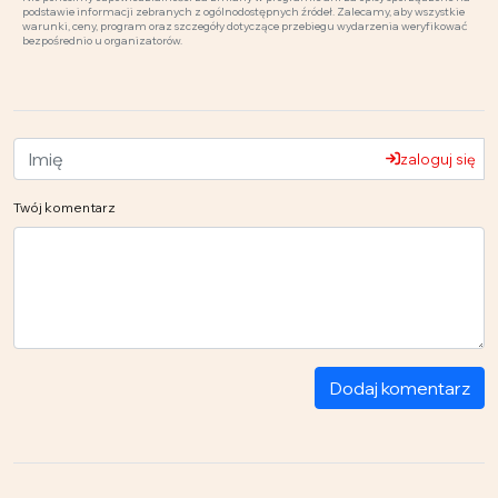
podstawie informacji zebranych z ogólnodostępnych źródeł. Zalecamy, aby wszystkie
warunki, ceny, program oraz szczegóły dotyczące przebiegu wydarzenia weryfikować
bezpośrednio u organizatorów.
zaloguj się
Twój komentarz
Dodaj komentarz