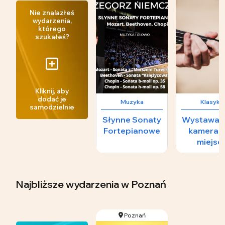
Nie znalazłeś
wydarzenia,
którego
szukałeś?
Kliknij, aby
dodać je
Muzyka
Klasyka
samodzielnie
Słynne Sonaty
Wystawa - 
Fortepianowe
kameraln
miejsc
numerowa
nienumero
Najbliższe wydarzenia
w Poznań
Poznań