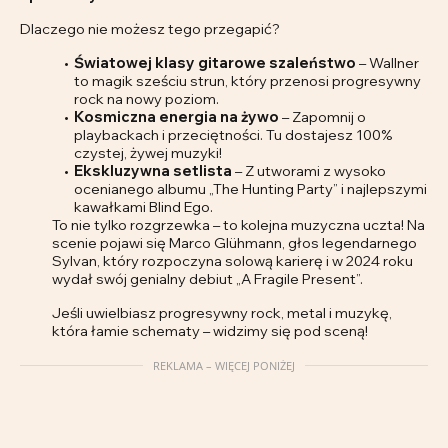
Dlaczego nie możesz tego przegapić?
Światowej klasy gitarowe szaleństwo
– Wallner
to magik sześciu strun, który przenosi progresywny
rock na nowy poziom.
Kosmiczna energia na żywo
– Zapomnij o
playbackach i przeciętności. Tu dostajesz 100%
czystej, żywej muzyki!
Ekskluzywna setlista
– Z utworami z wysoko
ocenianego albumu „The Hunting Party” i najlepszymi
kawałkami Blind Ego.
To nie tylko rozgrzewka – to kolejna muzyczna uczta! Na
scenie pojawi się Marco Glühmann, głos legendarnego
Sylvan, który rozpoczyna solową karierę i w 2024 roku
wydał swój genialny debiut „A Fragile Present”.
Jeśli uwielbiasz progresywny rock, metal i muzykę,
która łamie schematy – widzimy się pod sceną!
REKLAMA – WIĘCEJ PONIŻEJ