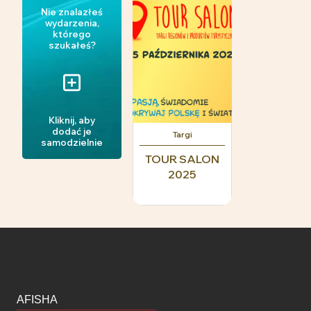
Nie znalazłeś
wydarzenia,
którego
szukałeś?
Kliknij, aby
dodać je
Targi
samodzielnie
TOUR SALON
2025
AFISHA