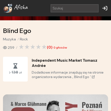
Afisha
Blind Ego
Muzyka
Rock
(
0
)
259
0
głosów
Independent Music Market Tomasz
Andrée
138
Dodatkowe informacje znajdują się na stronie
zł
organizatora wydarzenia „ Blind Ego ”