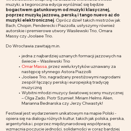
muzyki, a tegoroczna edycja wyróżniać się będzie
bogactwem gatunkowym od muzyki klasycznej,
poprzez muzykę jazzową, perską i tango nuevo aż do
muzyki elektronicznej
. Oprócz dzieł takich mistrzów jak
Bach, Chopin, Penderecki i Piazzolla, usłyszymy również
autorskie i premierowe utwory Wasilewski Trio, Omara
Massy czy Joolaee Trio.
Do Wrocławia zawitają m.in.
jedna z najbardziej uznanych formacji jazzowych na
świecie – Wasilewski Trio
Omar Massa
, przez wielu krytyków uznawany za
następcę słynnego Astora Piazzolli
Joolaee Trio, nagradzany prestiżowymi nagrodami
zespół łączący perską i europejską tradycję
muzyczną
Wybitni młodzi muzycy światowej sceny muzycznej
– Olga Zado, Piotr Szumieł, Miriam Helms Alien,
Marianna Bednarska czy Jerzy Chwastyk!
Festiwal jest wydarzeniem unikatowym na mapie Polski -
opiera się na dialogu różnych kultur, takich jak polska, perska,
argentyńska i, poprzez międzynarodową współpracę,
wzmacnia poczucie jedności, solidarności w coraz bardziej