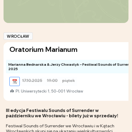
WROCŁAW
Oratorium Marianum
Marianna Bednarska & Jerzy Chwastyk – Festiwal Sounds of Surrend
2025
17.10.2025
19:00
piątek
📆
Pl. Uniwersytecki 1, 50-001 Wrocław
III edycja Festiwalu Sounds of Surrender w
październiku we Wrocławiu - bilety już w sprzedaży!
Festiwal Sounds of Surrender we Wrocławiu i w Kątach
Wrocławskich skupi się na ukazaniu wielokulturowości