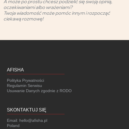
A może po prostu chcesz podzielić się swoją opinią,
oczekiwaniami albo wrażeniami?
Twoja wiadomość może pomóc innym i rozpocząć
ciekawą rozmowę!
AFISHA
Polityka Prywatności
Regulamin Serwisu
Usuwanie Danych zgodnie z RODO
SKONTAKTUJ SIĘ
Email:
hello@afisha.pl
Poland