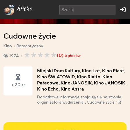
Afisha
Cudowne życie
Kino
Romantyczny
(
0
)
1974
0
głosów
Miejski Dom Kultury, Kino Lot, Kino Piast,
Kino ŚWIATOWID, Kino Rialto, Kino
Pałacowe, Kino JANOSIK, Kino JANOSIK,
20
zł
Kino Echo, Kino Astra
Dodatkowe informacje znajdują się na stronie
organizatora wydarzenia „ Cudowne życie ”