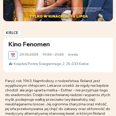
KIELCE
Kino Fenomen
29.10.2025
19:30 - 21:30
środa
📆
Księdza Piotra Ściegiennego 2, 25-033 Kielce
Paryż, rok 1963. Najmłodszy z rodzeństwa, Roland, jest
wyjątkowym chłopcem. Lekarze orzekli, że nigdy nie będzie
chodził, ale jego uparta matka – Esther – nie przyjmuje tego
do wiadomości. Dzięki niezachwianej nadziei i wyparciu złych
myśli, podejmuje walkę przeciwko (wydawałoby się)
nieubłaganemu losowi. Jej ogromna charyzma oraz miłość,
jej siła przekonywania, jej chęć do zabawy oraz skłonność do
medycyny alternatywnej stanowią świat, w którym Roland