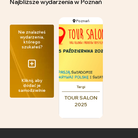
Najbliższe wydarzenia
w Poznań
Poznań
Nie znalazłeś
wydarzenia,
którego
szukałeś?
Kliknij, aby
dodać je
Targi
samodzielnie
TOUR SALON
2025