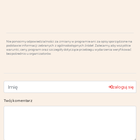
Nie ponosimy odpowiedzialności za zmiany w programie ani za opisy sporządzone na
podstawie informacji zebranych z ogólnodostępnych źródeł. Zalecamy, aby wszystkie
warunki, ceny, program oraz szczegóły dotyczące przebiegu wydarzenia weryfikować
bezpośrednio u organizatorów.
zaloguj się
Twój komentarz